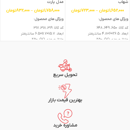
شهاب
مدل پارت
1,652,000
تومان
–
723,000
تومان
1,758,000
تومان
–
832,000
تومان
ویژگی های محصول:
ویژگی های محصول:
کد کالا: 650، 649، 648
کد کالا: 319، 318، 317
ابعاد: 26.5×6×4.8 سانتیمتر
ابعاد: 15.7×11.7×6.5 سانتیمتر
ولتاژ ورودی (V): 250
ولتاژ ورودی (V): 250
جریان (A): 16
جریان (A): 16
تعداد پریز: 4
تعداد پریز: 4
نشانگر LED: ندارد
نشانگر LED: ندارد
جنس بدنه: پلاستیک
جنس بدنه: پلاستیک
جنس هسته: پلی کربنات
جنس هسته: سرامیک
رنگ بدنه: سفید
رنگ بدنه: سفید
تحویل سریع
دکمه روشن و خاموش: دارد
دکمه روشن و خاموش: دارد
طول کابل (متر): 1.8 الی 5 متر
طول کابل (متر): 1.8 الی 5 متر
نوع کابل: 1*3
نوع کابل: 1*3
ارت: دارد
ارت: دارد
بهترین قیمت بازار
استاندارد ملی ایران، گواهی استاندارد اروپا
استاندارد ملی ایران، گواهی استاندارد اروپا
گارانتی: 24 ماهه پارت الکتریک
گارانتی: 24 ماهه پارت الکتریک
مشاوره خرید