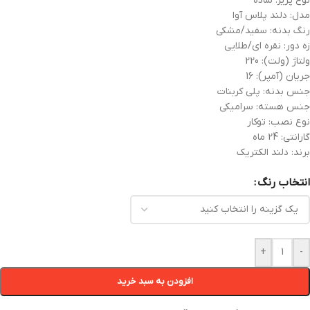
نوع پریز: ساده
مدل: دلند پلاس آوا
رنگ بدنه: سفید/مشکی
زه دور: نقره ای/طلایی
ولتاژ (ولت): 220
جریان (آمپر): 16
جنس بدنه: پلی کربنات
جنس هسته: سرامیکی
نوع نصب: توکار
گارانتی: 24 ماه
برند: دلند الکتریک
انتخاب رنگ
+
-
افزودن به سبد خرید