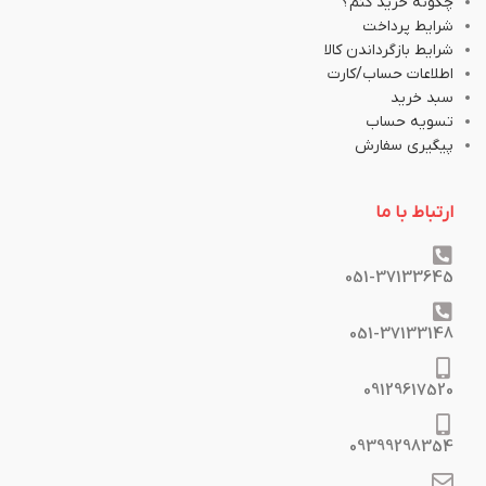
چگونه خرید کنم؟
شرایط پرداخت
شرایط بازگرداندن کالا
اطلاعات حساب/کارت
سبد خرید
تسویه حساب
پیگیری سفارش
ارتباط با ما
051-37133645
051-37133148
09129617520
09399298354