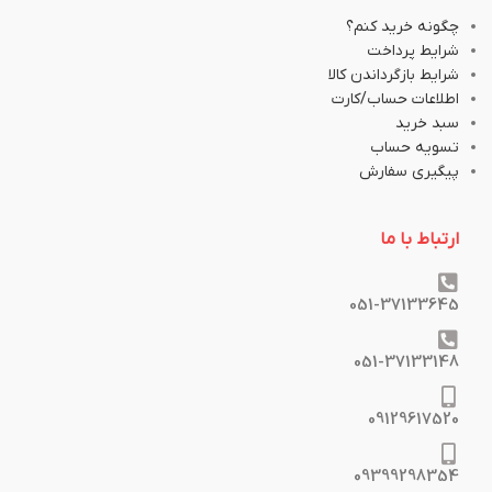
چگونه خرید کنم؟
شرایط پرداخت
شرایط بازگرداندن کالا
اطلاعات حساب/کارت
سبد خرید
تسویه حساب
پیگیری سفارش
ارتباط با ما
051-37133645
051-37133148
09129617520
09399298354