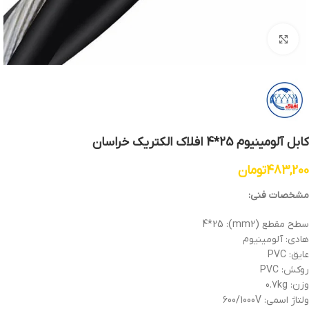
بزرگنمایی تصویر
کابل آلومینیوم 25*4 افلاک الکتریک خراسان
483,200
تومان
مشخصات فنی:
سطح مقطع (mm2): 4*25
هادی: آلومینیوم
عایق: PVC
روکش: PVC
وزن: 0.7kg
ولتاژ اسمی: 600/1000V