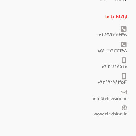
ارتباط با ما
051-37133645
051-37133148
09129617520
09399298354
info@elcvision.ir
www.elcvision.ir