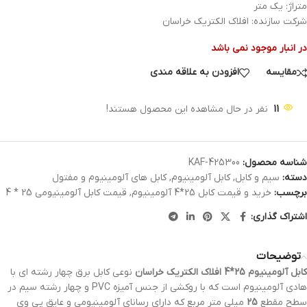
متراژ: یک متر
شرکت سازنده: افلاک الکتریک خراسان
در انبار موجود نمی باشد
مقایسه
افزودن به علاقه مندی
11
نفر در حال مشاهده این محصول هستند!
شناسه محصول:
KAF-425300
دسته:
سیم و کابل
,
کابل آلومینیوم
,
کابل های آلومینیوم و مفتول
برچسب:
خرید و قیمت کابل 25*4 آلومینیوم
,
قیمت کابل آلومینیومی 25 * 4
اشتراک گذاری:
توضیحات
کابل آلومینیوم 25*4 افلاک الکتریک خراسان
نوعی کابل برق چهار رشته ای با
هادی آلومینیوم است که با روکشی از جنس آمیزه PVC و چهار رشته سیم در
سطح مقطع
25
میلی متر مربع که دارای رسانای آلومینیومی و عایق پی وی