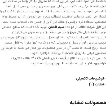
شناخته می شود. علت این امر این است که متریال به کار رفته در ساخت این
کابل، انعطاف پذیر هستند. سیم های این محصول از جنس مس آنیل شده
تولید می شود، به همین جهت علاوه بر آنکه به بهترین نحو جریان الکتریکی را
انتقال می دهد، به علت خاصیت انعطاف پذیری می توان از آن در محیط های
مختلفی استفاده کرد. روکش و غلاف این کابل از جنس pvc انتخاب شده است.
این
کابل شرکت افلاک
از
دو
عدد
سیم افشان
تولید شده است که سطح مقطعی
برابر با
0.75 میلی متر مربع
را دارا می باشد. از این محصول می توان در
تجهیزات مختلفی استفاده کرد، به طور مثال نصب آن به عنوان کابل ورودی در
تجهیزات برقی، لوازم منزل و تجهیزاتی که دو شاخه آنها مکررا به کابل متصل
است، رایج است اما نصب آن در سایر محصولات نیز مجاز می باشد. با خرید این
محصول ایرانی به رونق اقتصاد ملی کمک خواهید نمود.
شما می توانید جهت اطلاع از
قیمت کابل افشان 0.75*2 افلاک الکتریک
خراسان
و یا
خرید آن
به
سایت الکتروویژن
مراجعه نمایید.
توضیحات تکمیلی
نظرات (0)
محصولات مشابه