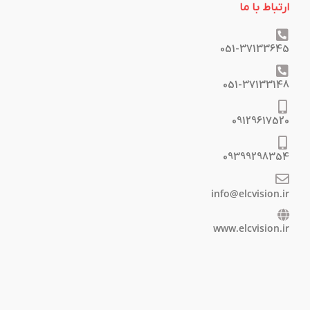
ارتباط با ما
051-37133645
051-37133148
09129617520
09399298354
info@elcvision.ir
www.elcvision.ir