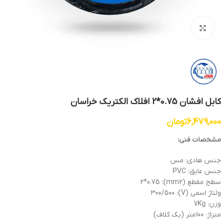
بزرگنمایی تصویر
کابل افشان 0.75*2 افلاک الکتریک خراسان
6,479,000
تومان
مشخصات فنی:
جنس هادی: مس
جنس عایق: PVC
سطح مقطع (mm2): 2*0.75
ولتاژ اسمی (V): 300/500
وزن: 7Kg
متراژ: 100متر (یک کلاف)