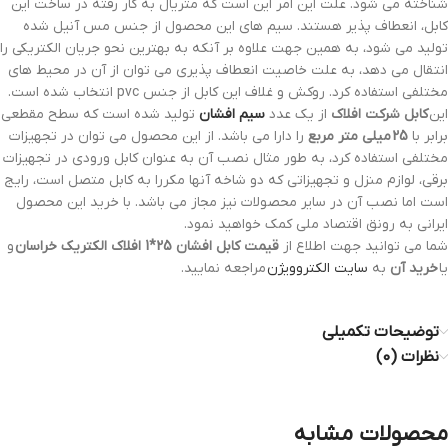
شناخته می شود. علت این امر این است که متریال به کار رفته در ساخت این
کابل، انعطاف پذیر هستند. سیم های این محصول از جنس مس آنیل شده
تولید می شود، به همین جهت علاوه بر آنکه به بهترین نحو جریان الکتریکی را
انتقال می دهد، به علت خاصیت انعطاف پذیری می توان از آن در محیط های
مختلفی استفاده کرد. روکش و غلاف این کابل از جنس pvc انتخاب شده است.
این
کابل شرکت افلاک
از یک عدد
سیم افشان
تولید شده است که سطح مقطعی
برابر با
25 میلی متر مربع
را دارا می باشد. از این محصول می توان در تجهیزات
مختلفی استفاده کرد، به طور مثال نصب آن به عنوان کابل ورودی در تجهیزات
برقی، لوازم منزل و تجهیزاتی که دو شاخه آنها مکررا به کابل متصل است، رایج
است اما نصب آن در سایر محصولات نیز مجاز می باشد. با خرید این محصول
ایرانی به رونق اقتصاد ملی کمک خواهید نمود.
شما می توانید جهت اطلاع از
قیمت کابل افشان 25*1 افلاک الکتریک خراسان
و
یا
خرید آن
به
سایت الکتروویژن
مراجعه نمایید.
توضیحات تکمیلی
نظرات (0)
محصولات مشابه