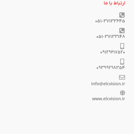
ارتباط با ما
051-37133645
051-37133148
09129617520
09399298354
info@elcvision.ir
www.elcvision.ir