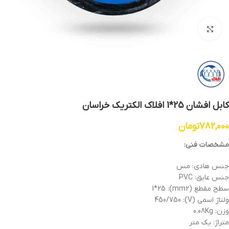
بزرگنمایی تصویر
کابل افشان 25*1 افلاک الکتریک خراسان
782,000
تومان
مشخصات فنی:
جنس هادی: مس
جنس عایق: PVC
سطح مقطع (mm2): 1*25
ولتاژ اسمی (V): 450/750
وزن: 0.08Kg
متراژ: یک متر