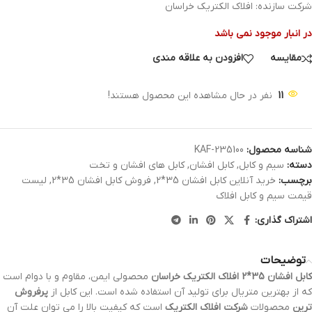
شرکت سازنده: افلاک الکتریک خراسان
در انبار موجود نمی باشد
مقایسه
افزودن به علاقه مندی
11
نفر در حال مشاهده این محصول هستند!
شناسه محصول:
KAF-235100
دسته:
سیم و کابل
,
کابل افشان
,
کابل های افشان و تخت
برچسب:
خرید آنلاین کابل افشان 35*2
,
فروش کابل افشان 35*2
,
لیست
قیمت سیم و کابل افلاک
اشتراک گذاری:
توضیحات
کابل افشان 35*2 افلاک الکتریک خراسان
محصولی ایمن، مقاوم و با دوام است
که از بهترین متریال برای تولید آن استفاده شده است. این کابل از
پرفروش
ترین
محصولات
شرکت افلاک الکتریک
است که کیفیت بالا را می توان علت آن