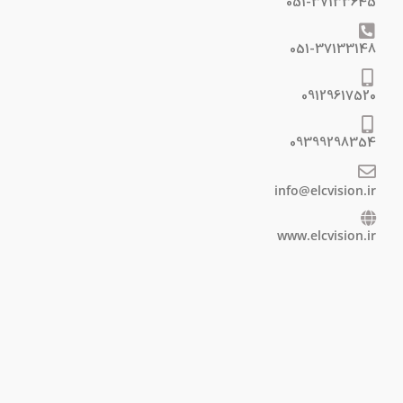
051-37133645
051-37133148
09129617520
09399298354
info@elcvision.ir
www.elcvision.ir