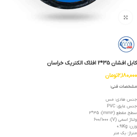
بزرگنمایی تصویر
کابل افشان 35*2 افلاک الکتریک خراسان
2,180,000
تومان
مشخصات فنی:
جنس هادی: مس
جنس عایق: PVC
سطح مقطع (mm2): 2*35
ولتاژ اسمی (V): 600/1000
وزن: 0.91Kg
متراژ: یک متر