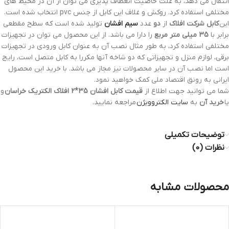
انتقال می دهد، به علت خاصیت انعطاف پذیری می توان از آن در محیط های
مختلفی استفاده کرد. روکش و غلاف این کابل از جنس pvc انتخاب شده است.
این
کابل شرکت افلاک
از
دو
عدد
سیم افشان
تولید شده است که سطح مقطعی
برابر با
35 میلی متر مربع
را دارا می باشد. از این محصول می توان در تجهیزات
مختلفی استفاده کرد، به طور مثال نصب آن به عنوان کابل ورودی در تجهیزات
برقی، لوازم منزل و تجهیزاتی که دو شاخه آنها مکررا به کابل متصل است، رایج
است اما نصب آن در سایر محصولات نیز مجاز می باشد. با خرید این محصول
ایرانی به رونق اقتصاد ملی کمک خواهید نمود.
شما می توانید جهت اطلاع از
قیمت کابل افشان 35*2 افلاک الکتریک خراسان
و
یا
خرید آن
به
سایت الکتروویژن
مراجعه نمایید.
توضیحات تکمیلی
نظرات (0)
محصولات مشابه