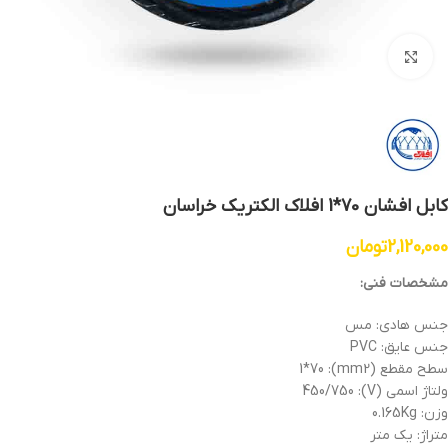
بزرگنمایی تصویر
کابل افشان 70*1 افلاک الکتریک خراسان
2,120,000
تومان
مشخصات فنی:
جنس هادی: مس
جنس عایق: PVC
سطح مقطع (mm2): 1*70
ولتاژ اسمی (V): 450/750
وزن: 0.165Kg
متراژ: یک متر