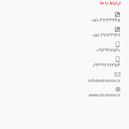
ارتباط با ما
051-37133645
051-37133148
09129617520
09399298354
info@elcvision.ir
www.elcvision.ir