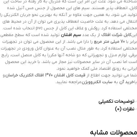
شناخته می شود. علت این امر این است که متریال به کار رفته در ساخت این
کابل، انعطاف پذیر هستند. سیم های این محصول از جنس مس آنیل شده
تولید می شود، به همین جهت علاوه بر آنکه به بهترین نحو جریان الکتریکی را
انتقال می دهد، به علت خاصیت انعطاف پذیری می توان از آن در محیط های
مختلفی استفاده کرد. روکش و غلاف این کابل از جنس pvc انتخاب شده است.
این
کابل شرکت افلاک
از یک عدد
سیم افشان
تولید شده است که سطح مقطعی
برابر با
70 میلی متر مربع
را دارا می باشد. از این محصول می توان در تجهیزات
مختلفی استفاده کرد، به طور مثال نصب آن به عنوان کابل ورودی در تجهیزات
برقی، لوازم منزل و تجهیزاتی که دو شاخه آنها مکررا به کابل متصل است، رایج
است اما نصب آن در سایر محصولات نیز مجاز می باشد. با خرید این محصول
ایرانی به رونق اقتصاد ملی کمک خواهید نمود.
شما می توانید جهت اطلاع از
قیمت کابل افشان 70*1 افلاک الکتریک خراسان
و
یا
خرید آن
به
سایت الکتروویژن
مراجعه نمایید.
توضیحات تکمیلی
نظرات (0)
محصولات مشابه