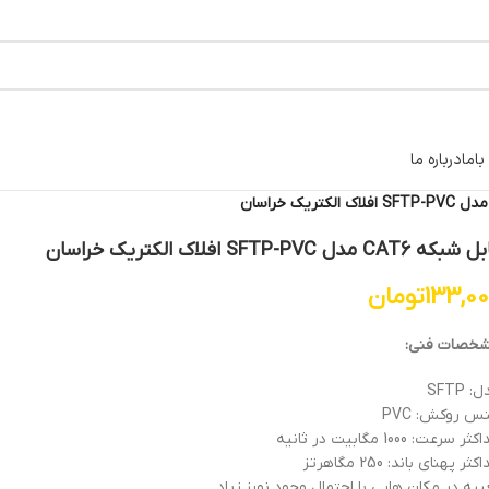
اما
درباره ما
که CAT6 مدل SFTP-PVC افلاک الکتریک خراسان
133,0
تومان
خصات فنی:
 SFTP
س روکش: PVC
ر سرعت: 1000 مگابیت در ثانیه
ثر پهنای باند: 250 مگاهرتز
بیه در مکان هایی با احتمال وجود نویز زیاد