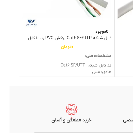
ناموجود
خراسان
کابل شبکه Cat6 SF/UTP روکش PVC رسانا کابل
0
تومان
مشخصات 
مشخصات فنی:
مدل: UTP تست دار
کد کابل شبکه: Cat6 SF/UTP
جنس روکش:
هادی: مس
حداکثر سرعت: 1000 مگاب
غلاف: PVC
حداکثر پهنای بان
وزن: 0.017Kg
متراژ: یک
متراژ: یک متر
برند: افلا
شرکت سازنده: رسانا کابل
صصی
خرید مطمئن و آسان