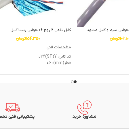
کابل تلفن 6 زوج 06 هوایی رسانا کابل
106,10
تومان
154,350
تومان
مشخصات فنی:
کد کابل: J2Y(ST)Y
قطر(mm): 0.6
هادی: مس
عایق: PVC
غلاف: PVC
وزن: 0.82Kg
 کابل مشهد
متراژ: یک متر
برند: رسانا کابل
مشاوره خرید
پشتیبانی فنی تخ