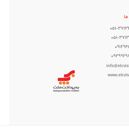
ما
051-371
051-371
091296
0939929
info@elcvis
www.elcvis