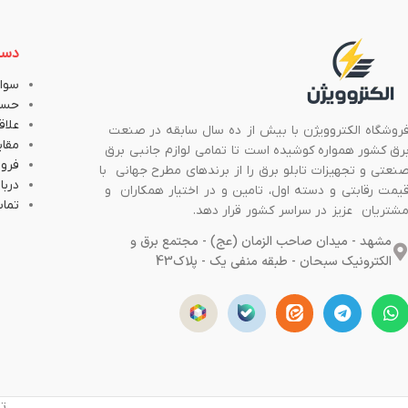
دست
سوال
حسا
علاق
روشگاه الکتروویژن با بیش از ده سال سابقه در صنعت
مقا
رق کشور همواره کوشیده است تا تمامی لوازم جانبی برق
فروش
نعتی و تجهیزات تابلو برق را از برندهای مطرح جهانی با
دربار
یمت رقابتی و دسته اول، تامین و در اختیار همکاران و
تماس
شتریان عزیز در سراسر کشور قرار دهد.
مشهد - میدان صاحب الزمان (عج) - مجتمع برق و
الکترونیک سبحان - طبقه منفی یک - پلاک43
تم