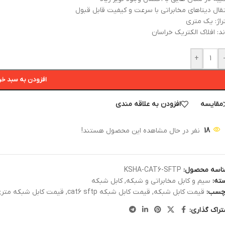
تقال دیتاهای مخابراتی با سرعت و کیفیت قابل قبول
راژ: یک متری
ند: افلاک الکتریک خراسان
+
افزودن به سبد خر
مقایسه
افزودن به علاقه مندی
18
نفر در حال مشاهده این محصول هستند!
اسه محصول:
KSHA-CAT6-SFTP
ته:
سیم و کابل مخابراتی و شبکه
,
کابل شبکه
چسب:
قیمت کابل شبکه
,
قیمت کابل شبکه cat6 sftp
,
قیمت کابل شبکه متر
تراک گذاری: