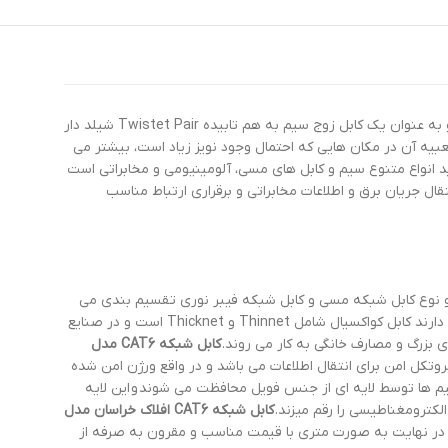
محصولی متفاوت و پرفروش از برند ایرانی افلاک است که در دسته ی کابل های مخابراتی قرار دارد و به عنوان یک کابل زوج سیم به هم تابیده Twistet Pair شیلد دار
مولفه های شبکه هم چون : کامپیوترها، سوییچ ها، روترها و شبکه های استورج SAN استفاده می شود و تعبیه آن در مکان هایی که احتمال وجود نویز زیاد است، بیشتر می
 انواع متنوع سیم و کابل های مسی، آلومینیومی و مخابراتی است
تقال جریان برق و اطلاعات مخابراتی و برقراری ارتباط مناسب
دو نوع کابل شبکه مسی و کابل شبکه فیبر نوری تقسیم بندی می
گردند که کابل های شبکه مسی نیز در دو مدل : کابل کواکسیال و کابل زوج سیم به هم تابیده موجود هستند و با توجه به قابلیت ها و کاربردهای متفاوتی که دارند کابل کواکسیال شامل Thinnet و Thicknet است و در صنایع
کابل شبکه CAT6 مدل
ای زوج سیم به هم تابیده شیلدار SFTP است که واژه SFTP مخفف Secure File Transfer Protocol یک پروتکل امن برای انتقال اطلاعات می باشد و در واقع ورژن امن شده
SSH را فراهم می نماید. ساختار کابل SFTP به گونه ای طراحی شده که زوج سیم ها توسط لایه ای از جنس فویل محافظت می شوند و این لایه
کابل شبکه CAT6 افلاک خراسان مدل
 و در نهایت به صورت متری با قیمت مناسب و مقرون به صرفه از