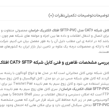
توضیحات
توضیحات تکمیلی
نظرات (0)
کابل شبکه CAT6 مدل SFTP-PVC افلاک الکتریک خراسان
باشد که در ادامه ی این مطلب دلیل آن را به طور مفصل بیان می کنیم. شرکت 
که با ارائه ی محصولات درجه یک علاوه بر تامین نیاز بازار ایران به کشورهای ه
هستند.
بررسی مشخصات ظاهری و فنی کابل شبکه CAT6 SFTP افلاک خراسان با روکش PVC
کابل شبکه نوعی کابل مخابراتی است که در مدل ها و انواع گوناگون با رشت
بیشتر استفاده می شود و کابل زوج سیم به هم تابیده Twistet Pair نیز برای تمامی شبکه های کامپیوتری، دوربین های مدار بسته تحت شبکه، دیتا سنترهای بزرگ و مصارف خانگی به کار می روند.
SFTP-PVC افلاک الکتریک خراسان
آلومینیومی هم در زیر لایه محافظ کلی شیلد قرار می گیرد که همین مشخصه اصلی ترین تفاوت کابل شبکه UTP با کابل شبکه SFTP اس
SFTP-PVC
تداخل سیگنال کمتری دارد و برای مکان هایی که احتمال وجود نویز