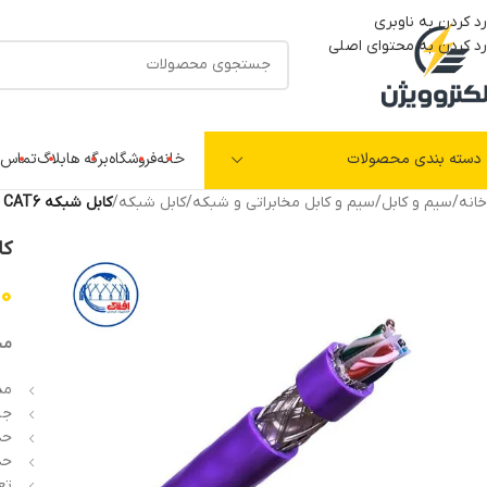
رد کردن به ناوبری
رد کردن به محتوای اصلی
دسته بندی محصولات
خانه
فروشگاه
برگه ها
بلاگ
تماس ب
خانه
/
سیم و کابل
/
سیم و کابل مخابراتی و شبکه
/
کابل شبکه
/
کابل شبکه CAT6 مدل SFTP-PVC افلاک الکتریک خراسان
کابل شب
00
مش
مدل:
جن
حداکث
حداک
تع