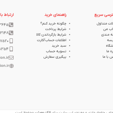
رسی سریع
راهنمای خرید
ارتباط با 
ات متداول
چگونه خرید کنم؟
33645
ب من
شرایط پرداخت
33148
ه مندی
شرایط بازگرداندن کالا
یسه
اطلاعات حساب/کارت
17520
گاه
سبد خرید
8354
ه ما
تسویه حساب
 با ما
پیگیری سفارش
ion.ir
ion.ir
امی حقوق مادی و معنوی این سایت برای
الکتروویژن
محفوظ است.