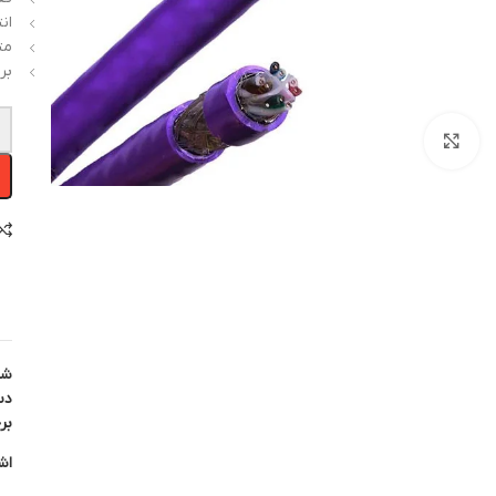
ان
مت
بر
-
بزرگنمایی تصویر
شن
دس
بر
اش