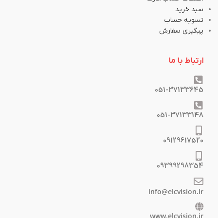
سبد خرید
تسویه حساب
پیگیری سفارش
ارتباط با ما
051-37133645
051-37133148
09129617520
09399298354
info@elcvision.ir
www.elcvision.ir