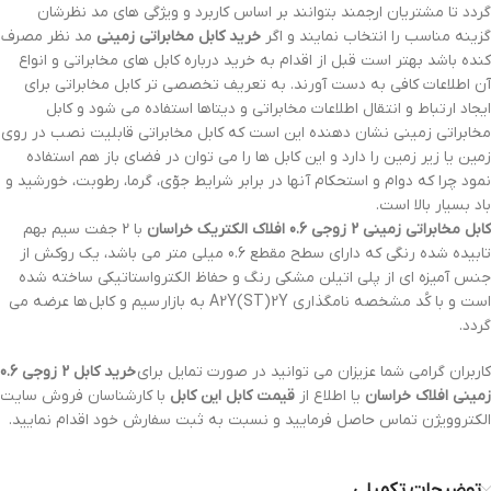
گردد تا مشتریان ارجمند بتوانند بر اساس کاربرد و ویژگی ‌های مد نظرشان
گزینه مناسب را انتخاب نمایند و اگر
خرید کابل مخابراتی زمینی
مد نظر مصرف
کنده باشد بهتر است قبل از اقدام به خرید درباره کابل های مخابراتی و انواع
آن اطلاعات کافی به دست آورند. به تعریف تخصصی تر کابل مخابراتی برای
ایجاد ارتباط و انتقال اطلاعات مخابراتی و دیتاها استفاده می شود و کابل
مخابراتی زمینی نشان دهنده این است که کابل مخابراتی قابلیت نصب در روی
زمین یا زیر زمین را دارد و این کابل ها را می توان در فضای باز هم استفاده
نمود چرا که دوام و استحکام آنها در برابر شرایط جوّی، گرما، رطوبت، خورشید و
باد بسیار بالا است.
کابل مخابراتی زمینی 2 زوجی 0.6 افلاک الکتریک خراسان
با 2 جفت سیم بهم
تابیده شده رنگی که دارای سطح مقطع 0.6 میلی متر می باشد، یک روکش از
جنس آمیزه ای از پلی اتیلن مشکی رنگ و حفاظ الکترواستاتیکی ساخته شده
است و با کُد مشخصه نامگذاری A2Y(ST)2Y به بازار سیم و کابل ها عرضه می
گردد.
کاربران گرامی شما عزیزان می توانید در صورت تمایل برای
خرید کابل 2 زوجی 0.6
زمینی افلاک خراسان
یا اطلاع از
قیمت کابل این کابل
با کارشناسان فروش سایت
الکتروویژن تماس حاصل فرمایید و نسبت به ثبت سفارش خود اقدام نمایید.
توضیحات تکمیلی