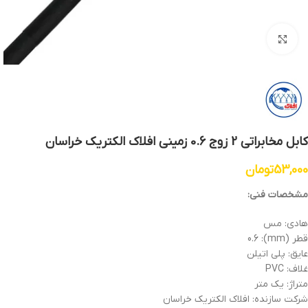
بزرگنمایی تصویر
کابل مخابراتی 2 زوج 0.6 زمینی افلاک الکتریک خراسان
53,000
تومان
مشخصات فنی:
هادی: مس
قطر (mm): 0.6
عایق: پلی اتیلن
غلاف: PVC
متراژ: یک متر
شرکت سازنده: افلاک الکتریک خراسان