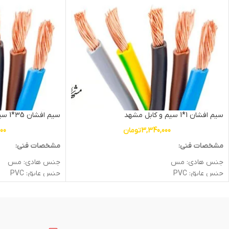
سیم افشان 1*1 سیم و کابل مشهد
سیم افشان 35*1 سیم و کابل مشهد
3,340,000
تومان
300
مشخصات فنی:
مشخصات فنی:
جنس هادی: مس
جنس هادی: مس
جنس عایق: PVC
جنس عایق: PVC
سطح مقطع (mm2): 1
سطح مقطع (mm2): 35
ولتاژ اسمی (V): 300/500
ولتاژ اسمی (V): 450/750
وزن: 1.5kg
وزن: 0.33kg
جریان نامی (A) در 25 درجه: 11
جریان نامی (A) در 25 درجه:105