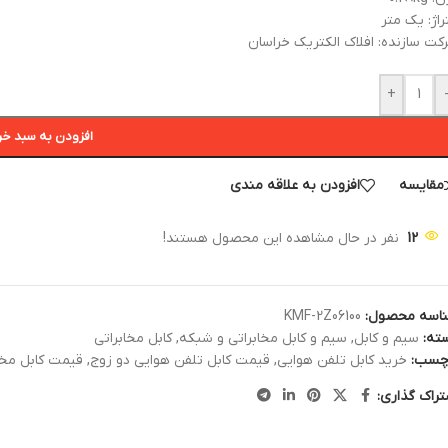
راژ: یک متر
کت سازنده: افلاک الکتریک خراسان
+
افزودن به سبد خر
مقایسه
افزودن به علاقه مندی
12
نفر در حال مشاهده این محصول هستند!
اسه محصول:
KMF-2Z06100
ته:
سیم و کابل
,
سیم و کابل مخابراتی و شبکه
,
کابل مخابراتی
چسب:
خرید کابل تلفن هوایی
,
قیمت کابل تلفن هوایی دو زوج
,
قیمت کابل مخا
تراک گذاری: