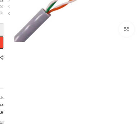
مت
شر
-
بزرگنمایی تصویر
شن
دس
بر
اش