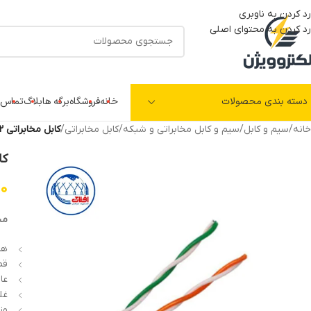
رد کردن به ناوبری
رد کردن به محتوای اصلی
دسته بندی محصولات
خانه
فروشگاه
برگه ها
بلاگ
تماس ب
خانه
/
سیم و کابل
/
سیم و کابل مخابراتی و شبکه
/
کابل مخابراتی
/
کابل مخابراتی 2 زوج 0.6 هوایی افلاک الکتریک خراسان
کابل م
00
مش
ها
قطر (
عا
غلا
وزن: 