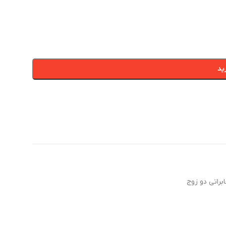
ید
براتی دو زوج