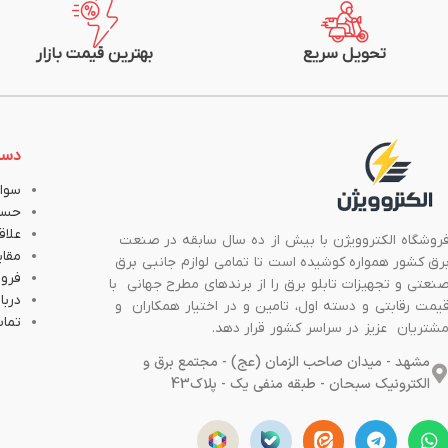
متراژ: 100متر (یک کلاف)
متراژ: یک متر
شرکت سازنده: سیم و کابل مشهد
شرکت سازنده: سیم و
تحویل سریع
بهترین قیمت بازار
دست
سوال
حسا
علاق
روشگاه الکتروویژن با بیش از ده سال سابقه در صنعت
مقا
رق کشور همواره کوشیده است تا تمامی لوازم جانبی برق
فروش
نعتی و تجهیزات تابلو برق را از برندهای مطرح جهانی با
دربار
یمت رقابتی و دسته اول، تامین و در اختیار همکاران و
تماس
شتریان عزیز در سراسر کشور قرار دهد.
مشهد - میدان صاحب الزمان (عج) - مجتمع برق و
الکترونیک سبحان - طبقه منفی یک - پلاک43