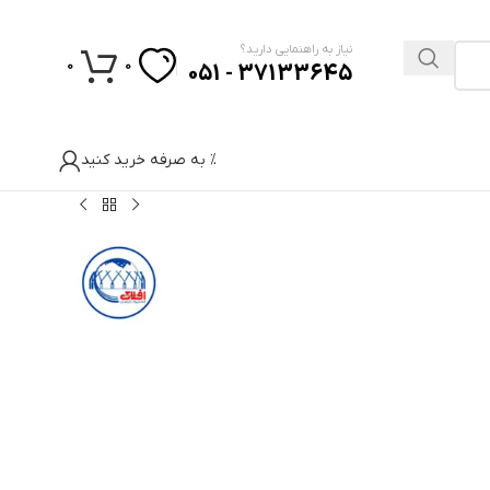
نیاز به راهنمایی دارید؟
0
0
37133645 - 051
% به صرفه خرید کنید