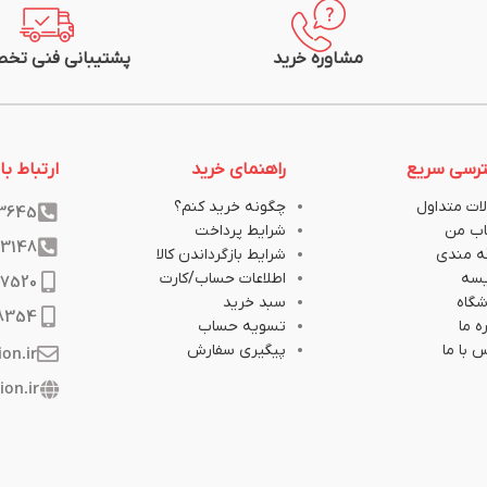
متراژ: 100متر (یک کلاف)
 کابل مشهد
شرکت سازنده: سیم و کابل مشهد
مشاوره خرید
پشتیبانی فنی تخ
رسی سریع
راهنمای خرید
ارتباط با 
ات متداول
چگونه خرید کنم؟
33645
ب من
شرایط پرداخت
33148
ه مندی
شرایط بازگرداندن کالا
یسه
اطلاعات حساب/کارت
17520
گاه
سبد خرید
8354
ه ما
تسویه حساب
 با ما
پیگیری سفارش
ion.ir
ion.ir