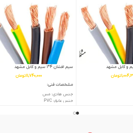
سیم افشان 4*1 سیم و کابل مشهد
1,004,
تومان
11,740,000
تومان
مشخصات فنی:
جنس هادی: مس
جنس عایق: PVC
سطح مقطع (mm2): 4
ولتاژ اسمی (V): 450/750
وزن: 4.8kg
جریان نامی (A) در 25 درجه: 28