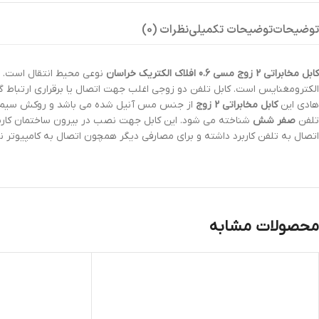
توضیحات
توضیحات تکمیلی
نظرات (0)
کابل مخابراتی 2 زوج مسی 0.6 افلاک الکتریک خراسان
نوعی محیط انتقال است. این
الکترومغنایس است. کابل تلفن دو زوجی اغلب جهت اتصال یا برقراری ارتباط گو
هادی این
کابل مخابراتی 2 زوج
تلفن
صفر شش
شناخته می شود. این کابل جهت نصب در بیرون ساختمان کاربرد 
اتصال به تلفن کاربرد داشته و برای مصارفی دیگر همچون اتصال به کامپیوتر نم
محصولات مشابه