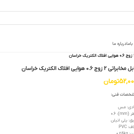
اما
درباره ما
خابراتی 2 زوج 0.6 هوایی افلاک الکتریک خراسان
52,0
تومان
خصات فنی:
دی: مس
mm): 0.6
یق: پلی اتیلن
ف: PVC
0.28kg