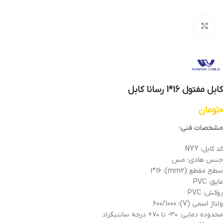
بزرگنمایی تصویر
کابل مفتول 16*1 رسانا کابل
0
تومان
مشخصات فنی:
کد کابل: NYY
جنس هادی: مس
سطح مقطع (mm2): 1*16
عایق: PVC
روکش: PVC
ولتاژ اسمی (V): 600/1000
محدوده دمایی: ۳۰- تا ۷۰+ درجه سانتیگراد