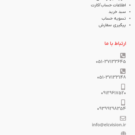
اطلاعات حساب/کارت
سبد خرید
تسویه حساب
پیگیری سفارش
ارتباط با ما
051-37133645
051-37133148
09129617520
09399298354
info@elcvision.ir