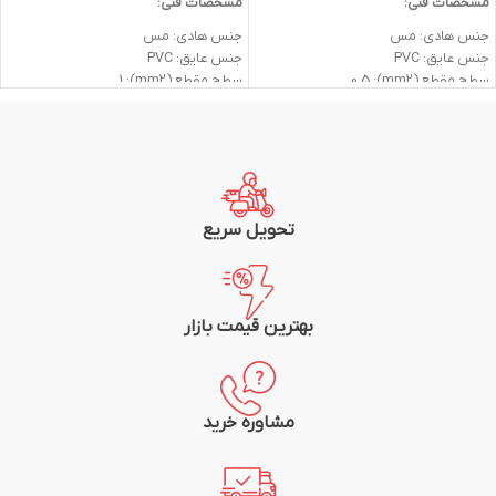
مشخصات فنی:
مشخصات فنی:
جنس هادی: مس
جنس هادی: مس
جنس عایق: PVC
جنس عایق: PVC
سطح مقطع (mm2): 0.5
سطح مقطع (mm2): 1
ولتاژ اسمی (V): 300/500
ولتاژ اسمی (V): 300/500
وزن: 0.9kg
وزن: 1.5kg
جریان نامی (A) در 25 درجه: 6
جریان نامی (A) در 25 درجه: 11
متراژ: 100متر (یک کلاف)
متراژ: 100متر (یک کلاف)
شرکت سازنده: سیم و کابل مشهد
شرکت سازنده: سیم و کابل مشهد
تحویل سریع
بهترین قیمت بازار
مشاوره خرید