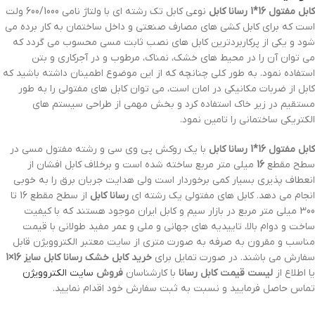
کابل مفتول 16*1 رسانا کابل
نوعی کابل تک رشته ای با ولتاژ نامی 600/1000 ولت
است که برای کابل کشی های مصارف صنعتی و داخل ساختمان به کار برده می
شود و یکی از پرکاربردترین کابل های نصب ثابت مسی محسوب می گردد که
می توان آن را در محیط های خشک، نمناک، مرطوب و در آجرکاری و بتن
استفاده نمود. به طور کلی چنانچه که از این موضوع اطمینان داشته باشید که
کابل از ضربات مکانیکی در امان است، می توان کابل‌ های مفتولی را به طور
مستقیم در زیر خاک استفاده کرد و بخش مهمی از طراحی سیستم های
الکتریکی ساختمانی را تامین نمود.
کابل مفتول 16*1 رسانا کابل
با یک روکش پی وی سی و رشته مفتول مسی در
سطح مقطع
16
میلی متر مربع ساخته شده است و برخلاف کابل افشان از
انعطاف پذیری بسیار کمی برخوردار است ولی هدایت جریان برق را به خوبی
انجام می دهد. کابل های مفتولی یک رشته ای
رسانا کابل
از سطح مقطع 16 تا
300 میلی متر مربع در بازار سیم و کابل ایران موجود هستند که با کیفیت
ساخت و دوام بالا، تاییدیه های جهانی و ملی و عمر مفید طولانی با قیمت
مناسب و مقرون به صرفه به صورت متری از سایت معتبر الکتروویژن قابل
سفارش می باشند. در صورت تمایل برای
خرید کابل خشک رسانا کابل سایز 16×1
یا اطلاع از
لیست
قیمت کابل رسانا
با کارشناسان
فروش
سایت الکتروویژن
تماس حاصل فرمایید و نسبت به ثبت سفارش خود اقدام نمایید.