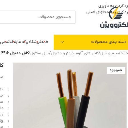
رد کردن به ناوبری
رد کردن به محتوای اصلی
دسته بندی محصولات
خانه
فروشگاه
برگه ها
بلاگ
تماس ب
خانه
/
سیم و کابل
/
کابل های آلومینیوم و مفتول
/
کابل مفتول
/
کابل مفتول 16*4 افلاک الکتریک خراسان
کابل 
ناموجود
مش
کد 
جن
سطح
عایق
روک
ولتا
وزن: