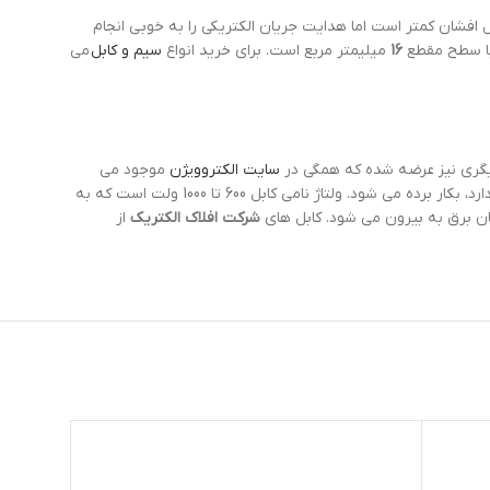
 افشان کمتر است اما هدایت جریان الکتریکی را به خوبی انجام
ا سطح مقطع
16
میلیمتر مربع است. برای خرید انواع
سیم و کابل
می
دیگری نیز عرضه شده که همگی در
سایت الکتروویژن
موجود می
باشد. نوع هادی بکار رفته شده در آن از مس کلاس 2 بوده که میزان مقاومت بالا و خمش کمی داشته و برای استفاده در محیط هایی که نیاز به مقاومت زیاد دارد، بکار برده می شود. ولتاژ نامی کابل 600 تا 1000 ولت است که به
شرکت افلاک الکتریک
از