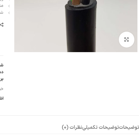
مت
شر
بزرگنمایی تصویر
شن
دس
بر
خرید 100 متر به ب
اش
توضیحات
توضیحات تکمیلی
نظرات (0)