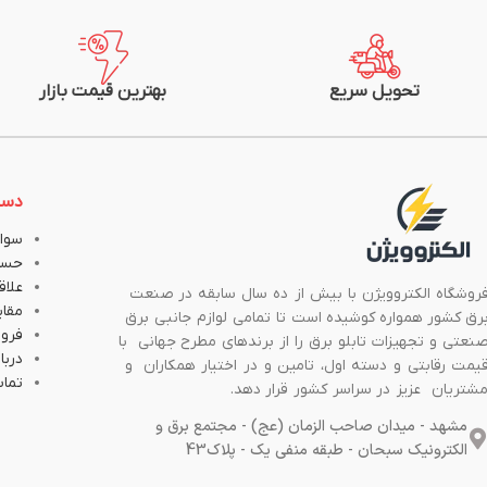
جریان نامی (A) در 25 درجه: 65
جریان نامی (A) در 25 درجه: 21
متراژ: یک متر
متراژ: 100متر (یک کلاف)
شرکت سازنده: سیم و کابل مشهد
شرکت سازنده: سیم و
تحویل سریع
بهترین قیمت بازار
دست
سوال
حسا
علاق
روشگاه الکتروویژن با بیش از ده سال سابقه در صنعت
مقا
رق کشور همواره کوشیده است تا تمامی لوازم جانبی برق
فروش
نعتی و تجهیزات تابلو برق را از برندهای مطرح جهانی با
دربار
یمت رقابتی و دسته اول، تامین و در اختیار همکاران و
تماس
شتریان عزیز در سراسر کشور قرار دهد.
مشهد - میدان صاحب الزمان (عج) - مجتمع برق و
الکترونیک سبحان - طبقه منفی یک - پلاک43