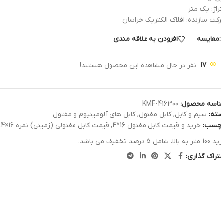
راژ: یک متر
کت سازنده: افلاک الکتریک خراسان
مقایسه
افزودن به علاقه مندی
17
نفر در حال مشاهده این محصول هستند!
اسه محصول:
KMF-416300
ته:
سیم و کابل
,
کابل مفتول
,
کابل های آلومینیوم و مفتول
چسب:
خرید و قیمت کابل مفتول 16*4
,
قیمت کابل مفتولی (زمینی) نمره 16×4
,
الا، شامل 5 درصد تخفیف می باشد.
تراک گذاری: