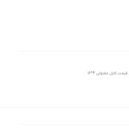
قیمت کابل مفتولی 4*16