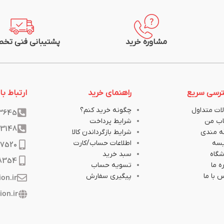
جریان نامی (A) در 25 درجه: 85
متراژ: یک متر
 کابل مشهد
شرکت سازنده: سیم و کابل مشهد
مشاوره خرید
پشتیبانی فنی تخ
رسی سریع
راهنمای خرید
ارتباط با 
ات متداول
چگونه خرید کنم؟
33645
ب من
شرایط پرداخت
33148
ه مندی
شرایط بازگرداندن کالا
یسه
اطلاعات حساب/کارت
17520
گاه
سبد خرید
8354
ه ما
تسویه حساب
 با ما
پیگیری سفارش
ion.ir
ion.ir