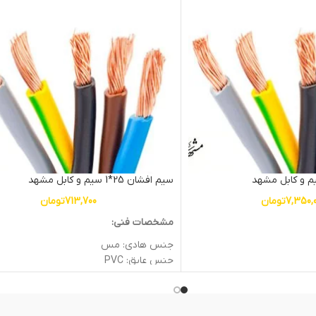
سیم افشان 25*1 سیم و کابل مشهد
7,350,
تومان
713,700
تومان
مشخصات فنی:
جنس هادی: مس
جنس عایق: PVC
سطح مقطع (mm2): 25
ولتاژ اسمی (V): 450/750
وزن: 0.24kg