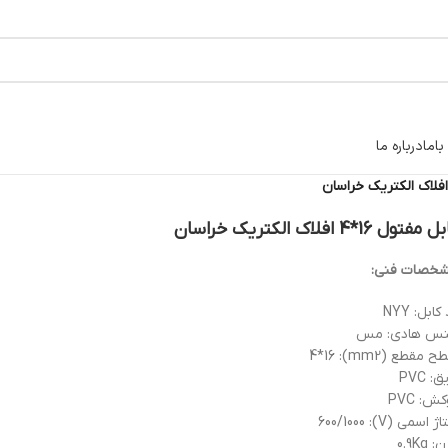
اما
درباره ما
مفتول 16*4 افلاک الکتریک خراسان
خصات فنی:
کابل: NYY
س هادی: مس
 مقطع (mm2): 4*16
: PVC
ش: PVC
ژ اسمی (V): 600/1000
 0.9Kg