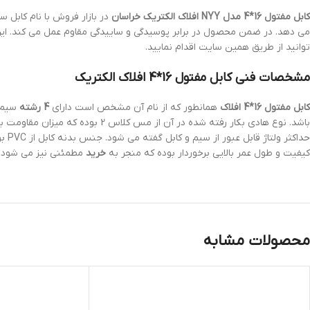
کابل مفتول 16*4 مدل NYY افلاک الکتریک خراسان
در بازار فروش با نام کابل 
می دهد. در ضمن محصول در برابر پوسیدگی و ساییدگی مقاوم عمل می کند. این 
توانید از طریق همین سایت اقدام نمایید.
مشخصات فنی کابل مفتول 16*4 افلاک الکتریک
کابل مفتول 16*4 افلاک
همانطور که از نام آن مشخص است دارای
4 رشته
سیم ک
حداکثر ولتاژ قابل عبور از سیم و کابل گفته می شود. جنس بدنه کابل از PVC بوده که از خوردگی و پوسیدگی کابل جلوگیری کرده و همچنین مانع از انتقال جریان برق به بیرون می شود. کابل های
کیفیت و طول عمر بالایی برخوردار بوده که منجر به
خرید
مطمئنی نیز می شود.
محصولات مشابه