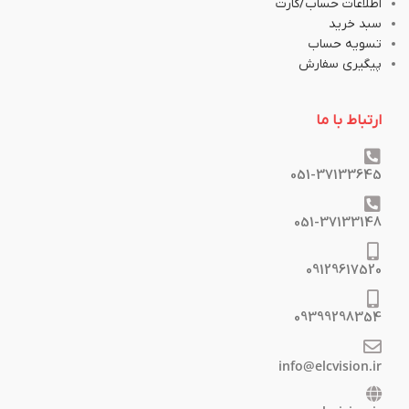
اطلاعات حساب/کارت
سبد خرید
تسویه حساب
پیگیری سفارش
ارتباط با ما
051-37133645
051-37133148
09129617520
09399298354
info@elcvision.ir