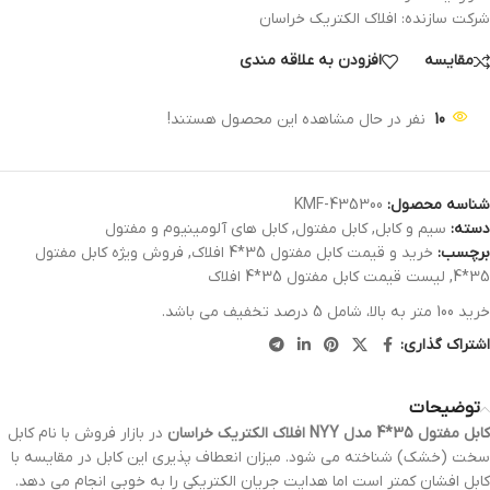
شرکت سازنده: افلاک الکتریک خراسان
مقایسه
افزودن به علاقه مندی
10
نفر در حال مشاهده این محصول هستند!
شناسه محصول:
KMF-435300
دسته:
سیم و کابل
,
کابل مفتول
,
کابل های آلومینیوم و مفتول
برچسب:
خرید و قیمت کابل مفتول 35*4 افلاک
,
فروش ویژه کابل مفتول
35*4
,
لیست قیمت کابل مفتول 35*4 افلاک
خرید 100 متر به بالا، شامل 5 درصد تخفیف می باشد.
اشتراک گذاری:
توضیحات
کابل مفتول 35*4 مدل NYY افلاک الکتریک خراسان
در بازار فروش با نام کابل
سخت (خشک) شناخته می شود. میزان انعطاف پذیری این کابل در مقایسه با
کابل افشان کمتر است اما هدایت جریان الکتریکی را به خوبی انجام می دهد.