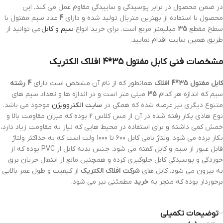
در ضمن محصول در برابر پوسیدگی و ساییدگی مقاوم عمل می کند. این
محصول با استفاده از بهترین متریال تولید شده و دارای
4
عدد سیم مفتول با
سطح مقطع
35
میلیمتر مربع است. برای خرید انواع
سیم و کابل
می توانید از
طریق همین سایت اقدام نمایید.
مشخصات فنی کابل مفتول 35*4 افلاک الکتریک
کابل مفتول 35*4 افلاک
همانطور که از نام آن مشخص است دارای
4 رشته
سیم که اندازه هر کدام
35
میلی متر است و در اندازه ها و تعداد سیم های
متنوع دیگری نیز عرضه شده که همگی در
سایت الکتروویژن
موجود می باشد.
نوع هادی بکار رفته شده در آن از مس کلاس 2 بوده که میزان مقاومت بالا و
خمش کمی داشته و برای استفاده در محیط هایی که نیاز به مقاومت زیاد دارد،
بکار برده می شود. ولتاژ نامی کابل 600 تا 1000 ولت است که به حداکثر ولتاژ
قابل عبور از سیم و کابل گفته می شود. جنس بدنه کابل از PVC بوده که از
خوردگی و پوسیدگی کابل جلوگیری کرده و همچنین مانع از انتقال جریان برق
به بیرون می شود. کابل های
شرکت افلاک الکتریک
از کیفیت و طول عمر بالایی
برخوردار بوده که منجر به
خرید
مطمئنی نیز می شود.
توضیحات تکمیلی