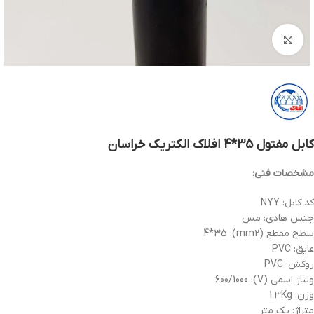
بزرگنمایی تصویر
کابل مفتول 35*4 افلاک الکتریک خراسان
مشخصات فنی:
کد کابل: NYY
جنس هادی: مس
سطح مقطع (mm2): 4*35
عایق: PVC
روکش: PVC
ولتاژ اسمی (V): 600/1000
وزن: 1.3Kg
متراژ: یک متر