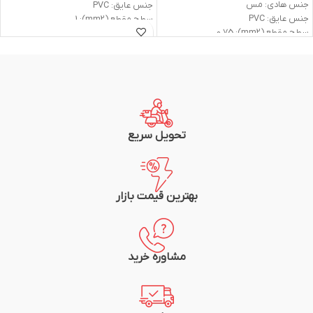
جنس هادی: مس
جنس عایق: PVC
جنس عایق: PVC
سطح مقطع (mm2): 1
سطح مقطع (mm2): 0.75
ولتاژ اسمی (V): 300/500
ولتاژ اسمی (V): 300/500
وزن: 1.5kg
وزن: 1.2kg
جریان نامی (A) در 25 درجه: 11
جریان نامی (A) در 25 درجه: 9
متراژ: 100متر (یک کلاف)
متراژ: 100متر (یک کلاف)
شرکت سازنده: سیم و کابل مشهد
شرکت سازنده: سیم و کابل مشهد
تحویل سریع
بهترین قیمت بازار
مشاوره خرید