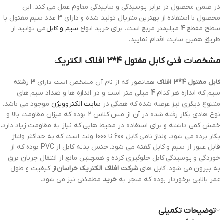
در ضمن محصول در برابر پوسیدگی و ساییدگی مقاوم عمل می کند. این
محصول با استفاده از بهترین متریال تولید شده و دارای
3
عدد سیم مفتول با
سطح مقطع
4
میلیمتر مربع است. برای خرید انواع
سیم و کابل
می توانید از
طریق همین سایت اقدام نمایید.
مشخصات فنی کابل مفتول 4*3 افلاک الکتریک
کابل مفتول 4*3 افلاک
همانطور که از نام آن مشخص است دارای
3 رشته
سیم که اندازه هر کدام
4
میلی متر است و در اندازه ها و تعداد سیم های
متنوع دیگری نیز عرضه شده که همگی در
سایت الکتروویژن
موجود می باشد.
نوع هادی بکار رفته شده در آن از مس کلاس 2 بوده که میزان مقاومت بالا و
خمش کمی داشته و برای استفاده در محیط هایی که نیاز به مقاومت زیاد دارد،
بکار برده می شود. ولتاژ نامی کابل 600 تا 1000 ولت است که به حداکثر ولتاژ
قابل عبور از سیم و کابل گفته می شود. جنس بدنه کابل از PVC بوده که از
خوردگی و پوسیدگی کابل جلوگیری کرده و همچنین مانع از انتقال جریان برق
به بیرون می شود. کابل های
شرکت افلاک الکتریک خراسان
از کیفیت و طول
عمر بالایی برخوردار بوده که منجر به
خرید
مطمئنی نیز می شود.
توضیحات تکمیلی