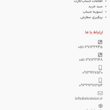
اطلاعات حساب/کارت
سبد خرید
تسویه حساب
پیگیری سفارش
ارتباط با ما
051-37133645
051-37133148
09129617520
09399298354
info@elcvision.ir