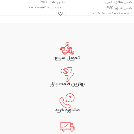
جنس هادی: مس
جنس عایق: PVC
جنس عایق: PVC
سطح مقطع (mm2): 1.5
سطح مقطع (mm2): 0.75
ولتاژ اسمی (V): 450/750
ولتاژ اسمی (V): 300/500
وزن: 2.1kg
وزن: 1.2kg
جریان نامی (A) در 25 درجه: 16
جریان نامی (A) در 25 درجه: 9
متراژ: 100متر (یک کلاف)
متراژ: 100متر (یک کلاف)
شرکت سازنده: سیم و کابل مشهد
شرکت سازنده: سیم و کابل مشهد
تحویل سریع
بهترین قیمت بازار
مشاوره خرید