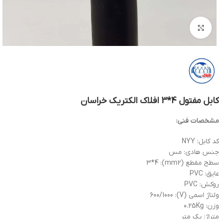
بزرگنمایی تصویر
کابل مفتول 4*3 افلاک الکتریک خراسان
مشخصات فنی:
کد کابل: NYY
جنس هادی: مس
سطح مقطع (mm2): 3*4
عایق: PVC
روکش: PVC
ولتاژ اسمی (V): 600/1000
وزن: 0.25Kg
متراژ: یک متر