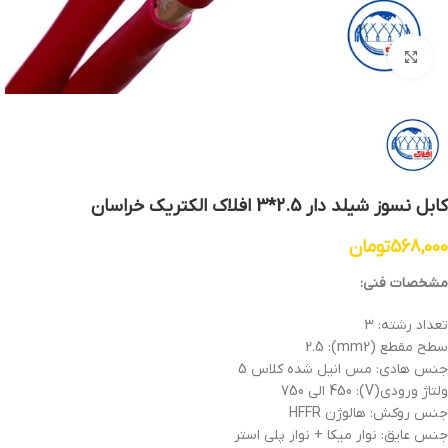
بزرگنمایی تصویر
کابل نسوز شیلد دار 2.5*3 افلاک الکتریک خراسان
568,000
تومان
مشخصات فنی:
تعداد رشته: 3
سطح مقطع (mm2): 2.5
جنس هادی: مس انیل شده کلاس 5
ولتاژ ورودی(V): 450 الی 750
جنس روکش: هالوژن HFFR
جنس عایق: نوار میکا + نوار پلی استر