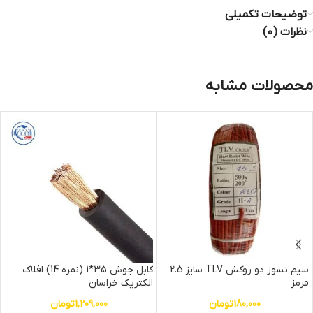
توضیحات تکمیلی
نظرات (0)
محصولات مشابه
سیم نسوز دو روکش TLV سایز 2.5
کابل جوش 35*1 (نمره 14) افلاک
قرمز
الکتریک خراسان
180,000
تومان
1,209,000
تومان