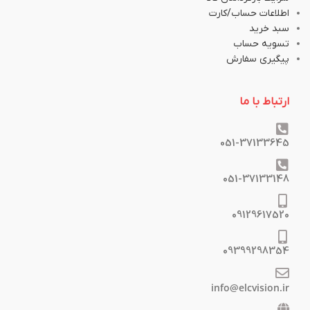
اطلاعات حساب/کارت
سبد خرید
تسویه حساب
پیگیری سفارش
ارتباط با ما
051-37133645
051-37133148
09129617520
09399298354
info@elcvision.ir