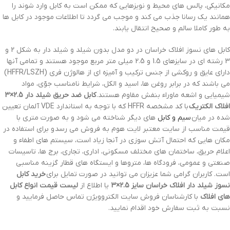
مکانیکی، پالس های محیط و نویزهایی که ممکن است به کابل وارد شوند را
همانند یک رسانا جذب می کند و موجب می گردد تا اطلاعات موجود در کابل ها
به طور کاملا سالم و صحیح انتقال یابند.
کابل های نسوز افلاک خراسان در دو مدل بدون شیلد و شیلد دار به شکل 2 و
3 رشته ای در سایزهای 1.5 و 2.5 میلی متر مربع موجود هستند و تمامی آنها
دارای عایق و روکشی از جنس ترکیب و آمیزه ای از هالوژن فری (HFFR/LSZH)
می باشند که در برابر روغن ها، اسید و الکل، شرایط نامناسب جوّی، مواد
شیمیایی و اشعه ماوراء بنفش مقاوم هستند.
کابل ضد حریق شیلد دار 2.5×3
افلاک الکتریک
با کد مشخصه HFFR که با توجه به استاندارد VDE آلمان تعیین
شده در میان
سیم و کابل
های دیگر شناخته می شود و به صورت متری با
قیمت مناسب از سایت معتبر لایت هوم به فروش می رسد و برای استفاده در
مکان هایی که احتمال آتش سوزی در آنجا زیاد است، سیستم های اطفاء و
اعلام حریق، ساختمان های مختلف مسکونی، اداری، تجاری، برج ها، تاسیسات
صنعتی و عمومی، فرودگاه ها، متروها و ایستگاه های قطار گزینه مناسبی
است. کاربران گرامی شما عزیزان می توانید در صورت تمایل برای
خرید کابل
نسوز شیلد دار افلاک خراسان سایز 2.5×3
یا اطلاع از
لیست قیمت انواع کابل
های افلاک
با کارشناسان فروش سایت الکتروویژن تماس حاصل فرمایید و
نسبت به ثبت سفارش خود اقدام نمایید.