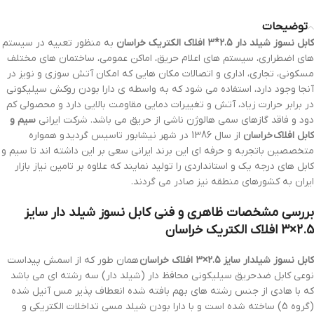
توضیحات
کابل نسوز شیلد دار 2.5*3 افلاک الکتریک خراسان
به منظور تعبیه در سیستم
های اضطراری، سیستم های اعلام حریق، اماکن عمومی، ساختمان های مختلف
مسکونی، تجاری، اداری و اتصالات مکان هایی که امکان آتش سوزی و نویز در
آنجا وجود دارد، استفاده می شود که به واسطه ی دارا بودن روکش سیلیکونی
در برابر حرارت زیاد، آتش و تغییرات دمایی مقاومت بالایی دارد و محصولی کم
دود و فاقد گازهای سمی هالوژن ناشی از حریق می باشد. شرکت ایرانی
سیم و
کابل افلاک خراسان
از سال 1386 در شهر نیشابور تاسیس گردید و همواره
متخصصین باتجربه و حرفه ای این برند ایرانی سعی بر این داشته اند تا سیم و
کابل های درجه یک و استانداردی را تولید نمایند که علاوه بر تامین نیاز بازار
ایران به کشورهای منطقه نیز صادر می گردند.
بررسی مشخصات ظاهری و فنی کابل نسوز شیلد دار سایز
2.5×3 افلاک الکتریک خراسان
کابل نسوز شیلدار سایز 2.5×3 افلاک خراسان
همان طور که از اسمش پیداست
نوعی کابل ضدحریق سیلیکونی محافظ دار (شیلد دار) سه رشته ای می باشد
که با هادی از جنس رشته های بهم بافته شده‌ انعطاف پذیر مس آنیل شده
(گروه 5) ساخته شده است و با دارا بودن شیلد مسی تداخلات الکتریکی و