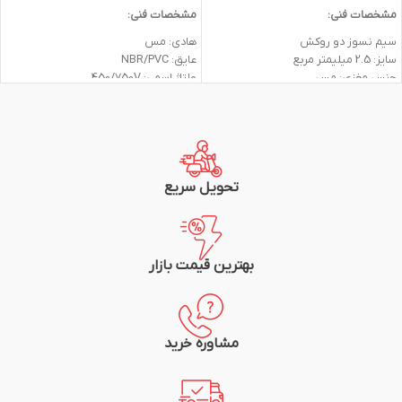
مشخصات فنی:
مشخصات فنی:
سیم نسوز دو روکش
هادی: مس
سایز: 2.5 میلیمتر مربع
عایق: NBR/PVC
جنس مغزی: مس
ولتاژ اسمی: 450/750V
جنس روکش میانی: رزین سیلیکون
متراژ: یک متر
جنس روکش نهایی: بافت الیاف شیشه
شرکت سازنده: افلاک الکتریک
تحمل حرارتی: 60- تا 200+ درجه سانتیگراد
برند: TLV GROUP
رنگ: قرمز
تحویل سریع
بهترین قیمت بازار
مشاوره خرید