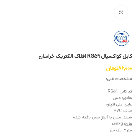
بزرگنمایی تصویر
کابل کواکسیال RG59 افلاک الکتریک خراسان
86,000
تومان
مشخصات فنی:
کد کابل: RG59
هادی: مس
عایق: پلی اتیلن
غلاف: PVC
شیلد: مس یا آلیاژ مس بافته شده
وزن: 0.05kg
متراژ: یک متر