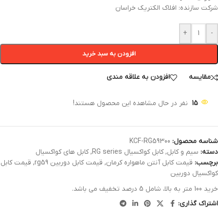
شرکت سازنده: افلاک الکتریک خراسان
+
-
افزودن به سبد خرید
مقایسه
افزودن به علاقه مندی
15
نفر در حال مشاهده این محصول هستند!
شناسه محصول:
KCF-RG59300
دسته:
سیم و کابل
,
کابل کواکسیال RG series
,
کابل های کواکسیال
برچسب:
قیمت کابل آنتن ماهواره کرمان
,
قیمت کابل دوربین rg59
,
قیمت کابل
کواکسیال دوربین
خرید 100 متر به بالا، شامل 5 درصد تخفیف می باشد.
اشتراک گذاری: