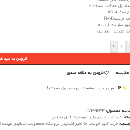
داد پل حفاظت شده: 3d
 تغذیه: AC
د تریپ: TM-D
ور سازنده: فرانسه
ند: اشنایدر الکتریک
+
افزودن به سبد خر
مقایسه
افزودن به علاقه مندی
14
نفر در حال مشاهده این محصول هستند!
اسه محصول:
LV429633
ته:
کلید اتوماتیک
,
کلید اتوماتیک قابل تنظیم
چسب:
خرید کلید اتومات 50 آمپر اشنایدر
,
فروشگاه محصولات اشنایدر
,
قیمت کلید 