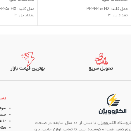
مدل کلید: PF3N-100 FIX
مدل کلید: PF3N-250 FIX
تعداد پل: 3
تعداد پل: 3
جريان نامي (A): 100
جريان نامي (A): 160
جريان بدنه (تيپ): 100
جريان بدنه (تيپ): 250
ظرفيت قطع(415V): 50
ظرفيت قطع(415V): 50
گارانتی: 2 سال
گارانتی: 2 سال
شرکت سازنده: پارس فانال
شرکت سازنده: پارس ف
تحویل سریع
بهترین قیمت بازار
دست
سوال
حسا
علاق
روشگاه الکتروویژن با بیش از ده سال سابقه در صنعت
مقا
رق کشور همواره کوشیده است تا تمامی لوازم جانبی برق