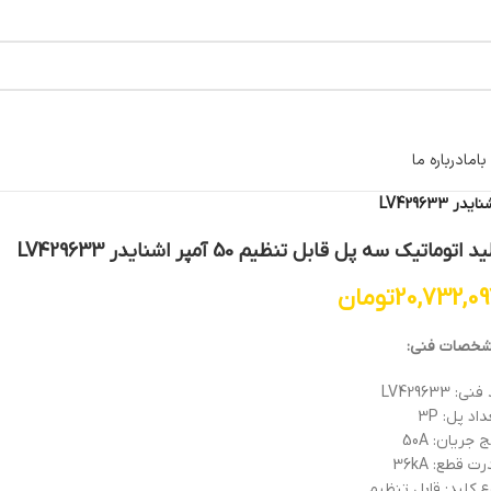
اما
درباره ما
د اتوماتیک سه پل قابل تنظیم 50 آمپر اشنایدر LV429633
20,732,0
تومان
خصات فنی:
نی: LV429633
اد پل: 3P
 جریان: 50A
ت قطع: 36kA
ع کلید: قابل تنظیم