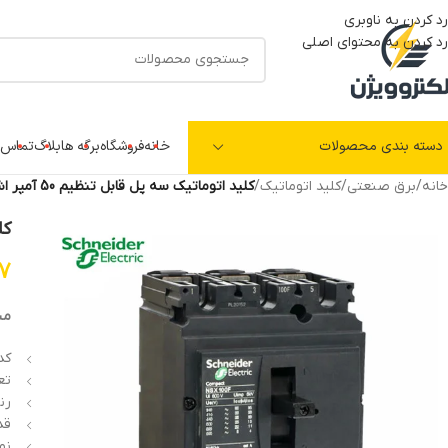
رد کردن به ناوبری
رد کردن به محتوای اصلی
دسته بندی محصولات
خانه
فروشگاه
برگه ها
بلاگ
تماس ب
خانه
/
برق صنعتی
/
کلید اتوماتیک
/
کلید اتوماتیک سه پل قابل تنظیم 50 آمپر اشنایدر LV429633
کلی
97
مش
کد ف
تعد
رنج
قدر
نو