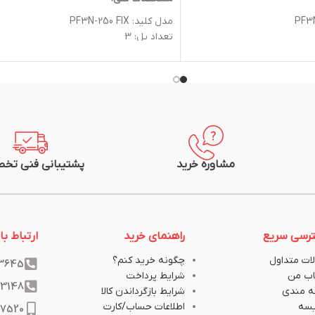
مدل کلید: PF3N-250 FIX
تعداد پل: 3
جريان نامي (A): 225
جريان بدنه (تيپ): 250
ظرفيت قطع(415V): 50
گارانتی: 2 سال
انال
شرکت سازنده: پارس فانال
مشاوره خرید
پشتیبانی فنی تخ
رسی سریع
راهنمای خرید
ارتباط با 
ات متداول
چگونه خرید کنم؟
33645
ب من
شرایط پرداخت
33148
ه مندی
شرایط بازگرداندن کالا
یسه
اطلاعات حساب/کارت
17520