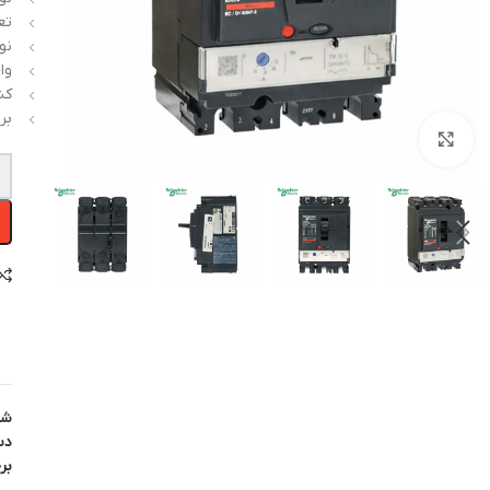
تع
نوع
واح
کش
بر
بزرگنمایی تصویر
-
شن
دس
بر