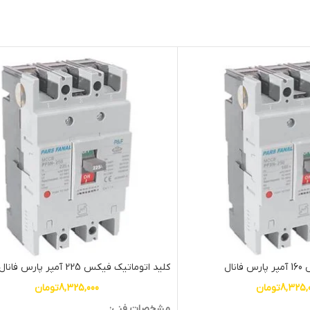
نال
کلید اتوماتیک فیکس 225 آمپر پارس فانال
8,325,
تومان
8,325,000
تومان
مشخصات فنی: