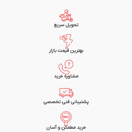
تعداد فاز: 3
قدرت قطع: 100KA
جنس بدنه: پلی آمید
کاربرد: راه انداز الکتروموتور
جنس هسته: مس
شرکت سازنده: LS
رنگ بدنه: سفید/طوسی
کشور سازنده: کره جنوبی
عملكرد مكانيكي و الكتريكي: 100000
تحویل سریع
استاندارد: IEC60947-2,IEC60947-4-1
شرکت سازنده: هیوندای
گارانتی: یک سال
بهترین قیمت بازار
مشاوره خرید
پشتیبانی فنی تخصصی
خرید مطمئن و آسان