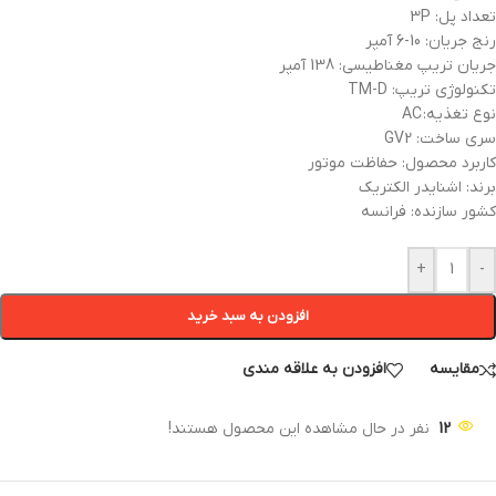
تعداد پل: 3P
رنج جریان: 10-6 آمپر
جریان تریپ مغناطیسی: 138 آمپر
تکنولوژی تریپ: TM-D
نوع تغذیه: AC
سری ساخت: GV2
کاربرد محصول: حفاظت موتور
برند: اشنایدر الکتریک
کشور سازنده: فرانسه
+
-
افزودن به سبد خرید
مقایسه
افزودن به علاقه مندی
12
نفر در حال مشاهده این محصول هستند!