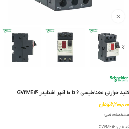
بزرگنمایی تصویر
کلید حرارتی مغناطیسی 6 تا 10 آمپر اشنایدر GV2ME14
6,200,000
تومان
مشخصات فنی:
کد فنی: GV2ME14