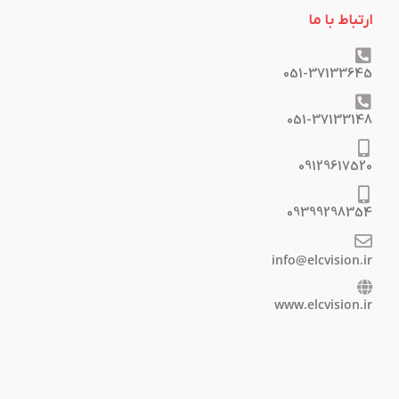
ارتباط با ما
051-37133645
051-37133148
09129617520
09399298354
info@elcvision.ir
www.elcvision.ir