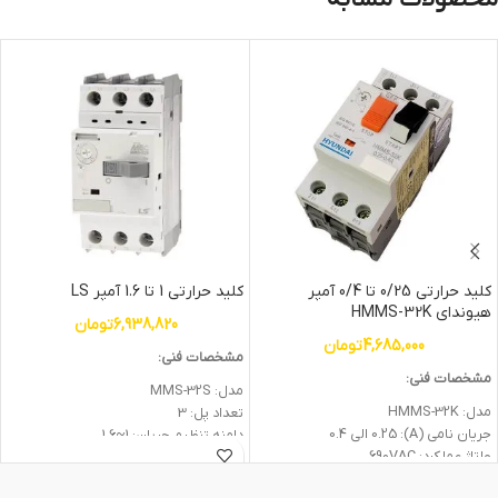
کلید حرارتی 0/25 تا 0/4 آمپر
کلید حرارتی 1 تا 1.6 آمپر LS
هیوندای HMMS-32K
6,938,820
تومان
4,685,000
تومان
مشخصات فنی:
مشخصات فنی:
مدل: MMS-32S
مدل: HMMS-32K
تعداد پل: 3
جریان نامی (A): 0.25 الی 0.4
دامنه تنظیم جریان: 1~1.6
ولتاژ عملكرد: 690VAC
ولتاژ عملکرد نامی: 690V
ظرفيت قطع: 100KA
ولتاژ ضربه: 6KV