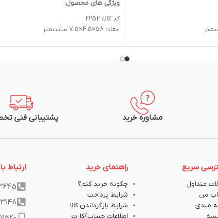
ویژگی های محصول:
کد کالا: 2252
ابعاد: 58×4.5×7.5 سانتیمتر
ولتاژ ورودی (V): 250
جریان (A): 16
تعداد پریز: 8
نشانگر LED: دارد
جنس بدنه: پلاستیک
ک
جنس هسته: سرامیک
رنگ بدنه: سفید
 دارد
دکمه روشن و خاموش: دارد
مشاوره خرید
پشتیبانی فنی تخ
طول کابل (متر): 1.8 متر
نوع کابل: 1*3
ارت: دارد
گواهی استاندارد اروپا
استاندارد ملی ایران، گواهی استاندارد اروپا
رسی سریع
راهنمای خرید
ارتباط با 
گارانتی: 24 ماهه پارت الکتریک
ات متداول
چگونه خرید کنم؟
33645
ب من
شرایط پرداخت
33148
ه مندی
شرایط بازگرداندن کالا
یسه
اطلاعات حساب/کارت