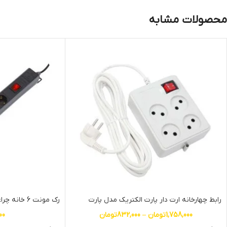
محصولات مشابه
رابط چهارخانه ارت دار پارت الکتریک مدل پارت
رک مونت 6 خانه چراغدار پارت الکتریک
1,758,000
تومان
–
832,000
تومان
00