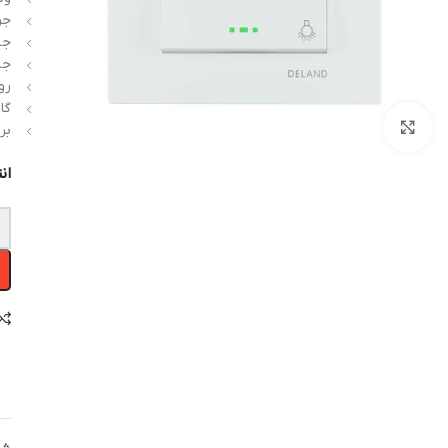
جری
جن
جن
روک
گارا
بزرگنمایی تصویر
بر
ان
-