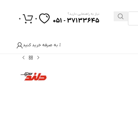
نیاز به راهنمایی دارید؟
0
0
37133645 - 051
% به صرفه خرید کنید