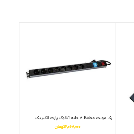
رک مونت محافظ 8 خانه آنالوگ پارت الکتریک
شش راهی ا
2,068,000
تومان