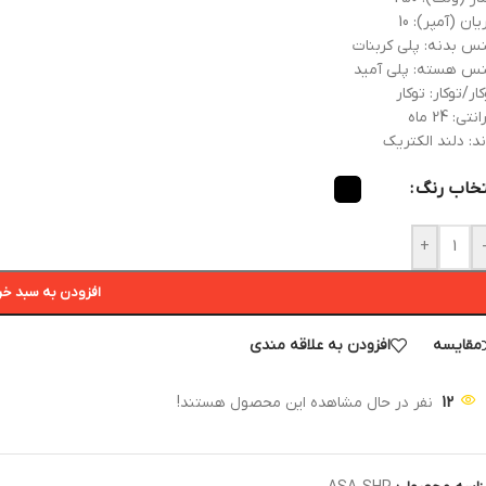
ان (آمپر): 10
س بدنه: پلی کربنات
س هسته: پلی آمید
ار/توکار: توکار
نتی: 24 ماه
ند: دلند الکتریک
تخاب رنگ
+
افزودن به سبد خر
مقایسه
افزودن به علاقه مندی
12
نفر در حال مشاهده این محصول هستند!