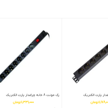
رک مونت 8 خانه چراغدار پارت الکتریک
1,178,0
تومان
1,331,000
تومان