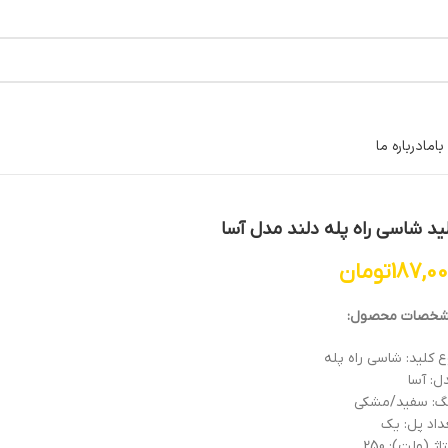
اما
درباره ما
ید شاسی راه پله دلند مدل آسا
187,0
تومان
خصات محصول:
ع کلید: شاسی راه پله
ل: آسا
گ: سفید/مشکی
داد پل: یک
اژ (ولت): 250