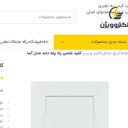
رد کردن به ناوبری
رد کردن به محتوای اصلی
دسته بندی محصولات
خانه
فروشگاه
برگه ها
بلاگ
تماس ب
خانه
/
برق خانگی
/
کلید و پریز
/
کلید شاسی راه پله دلند مدل آسا
کل
00
مش
نو
مد
رن
تع
ولت