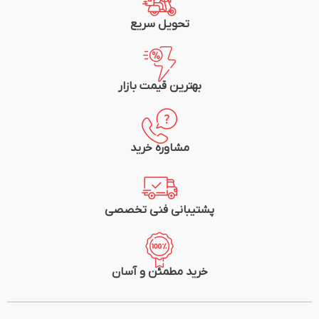
فرکانس (هرتز): 60-50
دمای کاری: °40+ تا °5-
تحویل سریع
جنس بدنه: پلی آمید
رنگ بدنه: سفید
کاربرد: موتوری
نشانگر موقعیت کنتاکت (وصل/قطع):
بهترین قیمت بازار
دارد
استاندارد: گواهی استاندارد اروپا،
استاندارد بین المللی IEC60898
مشاوره خرید
پشتیبانی فنی تخصصی
خرید مطمئن و آسان