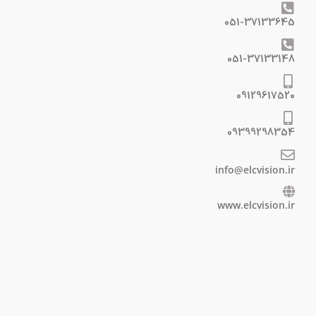
051-37133645
051-37133148
09129617520
09399298354
info@elcvision.ir
www.elcvision.ir