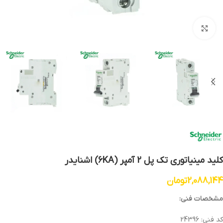
بزرگنمایی تصویر
کلید مینیاتوری تک پل 2 آمپر (6KA) اشنایدر
2,088,144
تومان
مشخصات فنی:
کد فنی: 24396