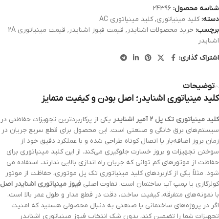
شناسه محصول:
24396
دسته:
کلید مینیاتوری
,
کلید مینیاتوری AC
برچسب:
خرید محصولات اشنایدر
,
قیمت فیوز اشنایدر
,
قیمت مینیاتوری 2A
اشنایدر
اشتراک گذاری:
توضیحات
کلید مینیاتوری اشنایدر؛ اصل بودن و کیفیت متمایز
کلید مینیاتوری تک پل 2 آمپر اشنایدر
یکی از پرکاربردترین تجهیزات حفاظتی در
سیستم‌های برق خانگی و صنعتی است. این محصول برای قطع سریع جریان در
زمان بروز اضافه‌بار یا اتصال کوتاه طراحی شده و با عملکرد دقیق خود از
سوختن تجهیزات و بروز خسارت جلوگیری می‌کند. از این کلید مینیاتوری برای
حفاظت از موتورهای کم توانی که جریان راه اندازی بالایی ندارند، استفاده می
شود. مثلاً یکی از کاربردهای کلید مینیاتوری تک پل موتوری، حفاظت از موتور
کولرگازی یا پمپ آب ساختمان است. تفاوت اصلی
فیوز مینیاتوری اشنایدر اصل
با نمونه‌های متفرقه، کیفیت ساخت، دقت در قطع مدار و طول عمر بالا است.
اگر در پروژه‌های ساختمانی یا صنعتی به دنبال محصولی هستید که امنیت
تجهیزات شما را تضمین کند، بدون شک انتخاب فیوز مینیاتوری اشنایدر