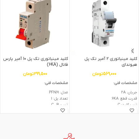
کلید مینیاتوری 2 آمپر تک پل
کلید مینیاتوری تک پل 10 آمپر پارس
هیوندای
فانال (6KA)
569,000
تومان
299,500
تومان
مشخصات فنی:
مشخصات فنی:
جریان: 2A
مدل: PFN61
قدرت قطع: 6KA
تعداد پل: 1
تیپ کلید: C
تيپ: C ، B
تعداد پل: یک
قدرت قطع: 6KA
تعداد فاز: یک
جریان نامی: 10A
نوع ولتاژ: AC
گارانتی: 2 سال
ولتاژ ورودی: 240V
شرکت سازنده: پارس فانال
ولتاژ عایقی: 500V