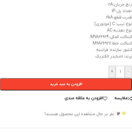
رنج جریان: 2A
تعداد پل: 1P
قدرت قطع: 6kA
نوع تیپ: C (موتوری)
نوع تغذیه: AC
کنتاکت کمکی: M9A26924
کنتاکت خطا: M9A26927
کشور سازنده: فرانسه
برند: اشنایدر الکتریک
+
-
افزودن به سبد خرید
مقایسه
افزودن به علاقه مندی
12
نفر در حال مشاهده این محصول هستند!