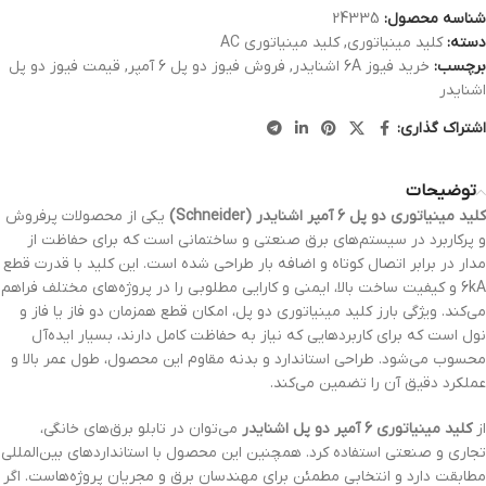
شناسه محصول:
24335
دسته:
کلید مینیاتوری
,
کلید مینیاتوری AC
برچسب:
خرید فیوز 6A اشنایدر
,
فروش فیوز دو پل 6 آمپر
,
قیمت فیوز دو پل
اشنایدر
اشتراک گذاری:
توضیحات
کلید مینیاتوری دو پل 6 آمپر اشنایدر (Schneider)
یکی از محصولات پرفروش
و پرکاربرد در سیستم‌های برق صنعتی و ساختمانی است که برای حفاظت از
مدار در برابر اتصال کوتاه و اضافه بار طراحی شده است. این کلید با قدرت قطع
6kA و کیفیت ساخت بالا، ایمنی و کارایی مطلوبی را در پروژه‌های مختلف فراهم
می‌کند. ویژگی بارز کلید مینیاتوری دو پل، امکان قطع همزمان دو فاز یا فاز و
نول است که برای کاربردهایی که نیاز به حفاظت کامل دارند، بسیار ایده‌آل
محسوب می‌شود. طراحی استاندارد و بدنه مقاوم این محصول، طول عمر بالا و
عملکرد دقیق آن را تضمین می‌کند.
از
کلید مینیاتوری 6 آمپر دو پل اشنایدر
می‌توان در تابلو برق‌های خانگی،
تجاری و صنعتی استفاده کرد. همچنین این محصول با استانداردهای بین‌المللی
مطابقت دارد و انتخابی مطمئن برای مهندسان برق و مجریان پروژه‌هاست. اگر