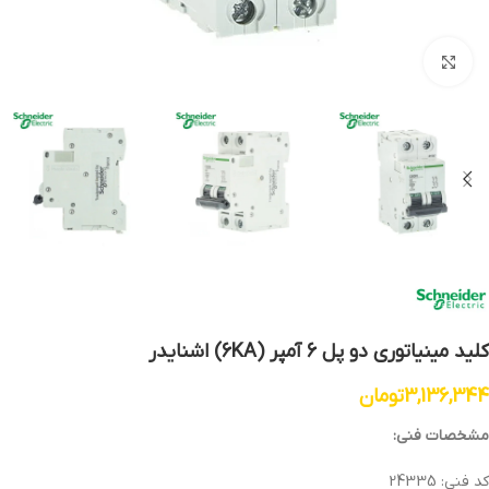
بزرگنمایی تصویر
کلید مینیاتوری دو پل 6 آمپر (6KA) اشنایدر
3,136,344
تومان
مشخصات فنی:
کد فنی: 24335