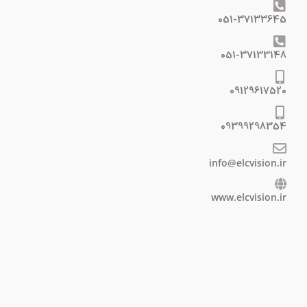
051-37133645
051-37133148
09129617520
09399298354
info@elcvision.ir
www.elcvision.ir