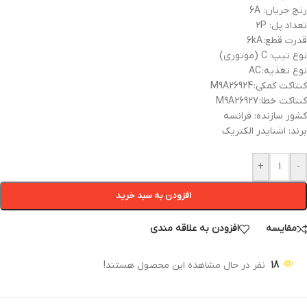
رنج جریان: 6A
تعداد پل: 2P
قدرت قطع: 6kA
نوع تیپ: C (موتوری)
نوع تغذیه: AC
کنتاکت کمکی: M9A26924
کنتاکت خطا: M9A26927
کشور سازنده: فرانسه
برند: اشنایدر الکتریک
+
-
افزودن به سبد خرید
مقایسه
افزودن به علاقه مندی
18
نفر در حال مشاهده این محصول هستند!