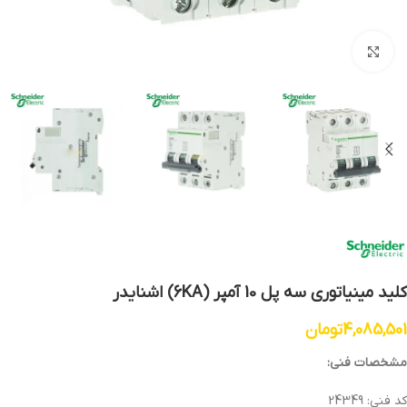
بزرگنمایی تصویر
کلید مینیاتوری سه پل 10 آمپر (6KA) اشنایدر
4,085,501
تومان
مشخصات فنی:
کد فنی: 24349