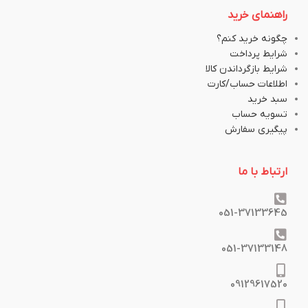
راهنمای خرید
چگونه خرید کنم؟
شرایط پرداخت
شرایط بازگرداندن کالا
اطلاعات حساب/کارت
سبد خرید
تسویه حساب
پیگیری سفارش
ارتباط با ما
051-37133645
051-37133148
09129617520