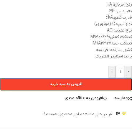
رنج جریان: 10A
تعداد پل: 3P
قدرت قطع: 6kA
نوع تیپ: C (موتوری)
نوع تغذیه: AC
کنتاکت کمکی: M9A26924
کنتاکت خطا: M9A26927
کشور سازنده: فرانسه
برند: اشنایدر الکتریک
+
-
افزودن به سبد خرید
مقایسه
افزودن به علاقه مندی
13
نفر در حال مشاهده این محصول هستند!