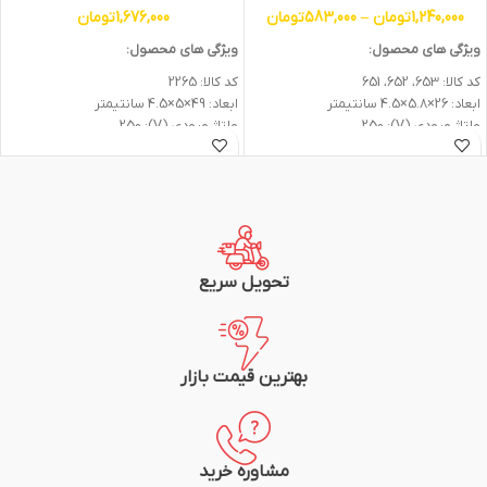
1,240,000
تومان
–
583,000
تومان
1,676,000
تومان
ویژگی های محصول:
ویژگی های محصول:
کد کالا: 653، 652، 651
کد کالا: 2265
ابعاد: 26×5.8×4.5 سانتیمتر
ابعاد: 49×5×4.5 سانتیمتر
ولتاژ ورودی (V): 250
ولتاژ ورودی (V): 250
جریان (A): 16
جریان (A): 16
تعداد پریز: 4
تعداد پریز: 6
نشانگر LED: ندارد
نشانگر LED: دارد
جنس بدنه: پلاستیک
جنس بدنه: پلاستیک
جنس هسته: پلی کربنات
جنس هسته: سرامیک
رنگ بدنه: سفید
رنگ بدنه: سفید
دکمه روشن و خاموش: دارد
دکمه روشن و خاموش: دارد
تحویل سریع
طول کابل (متر): 1.8 الی 5 متر
نوع کلید: فیوز مینیاتوری
نوع کابل: 1*3
طول کابل (متر): 1.8 متر
ارت: ندارد
نوع کابل: 1*3
استاندارد ملی ایران، گواهی استاندارد اروپا
ارت: دارد
بهترین قیمت بازار
گارانتی: 24 ماهه پارت الکتریک
استاندارد ملی ایران، گواهی استاندارد اروپا
گارانتی: 24 ماهه پارت الکتریک
مشاوره خرید