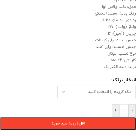
نوع کلید: کولر
مدل: دلند پلاس آوا
رنگ بدنه: سفید/مشکی
زه دور: نقره ای/طلایی
ولتاژ (ولت): 220
جریان (آمپر): 16
جنس بدنه: پلی کربنات
جنس هسته: پلی آمید
نوع نصب: توکار
گارانتی: 24 ماه
برند: دلند الکتریک
انتخاب رنگ
+
-
افزودن به سبد خرید