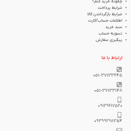
چگونه خرید کنم؟
شرایط پرداخت
شرایط بازگرداندن کالا
اطلاعات حساب/کارت
سبد خرید
تسویه حساب
پیگیری سفارش
ارتباط با ما
051-37133645
051-37133148
09129617520
09399298354