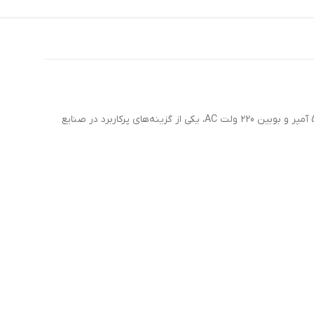
از سری قدرتی TeSys D بوده و برای کنترل بارهای سنگین و موتورهای سه‌فاز بزرگ طراحی شده است. این کنتاکتور با جریان نامی 50 آمپر و بوبین 220 ولت AC، یکی از گزینه‌های پرکاربرد در صنایع