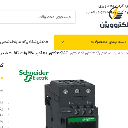
رد کردن به ناوبری
رد کردن به محتوای اصلی
دسته بندی محصولات
خانه
فروشگاه
برگه ها
بلاگ
تماس ب
خانه
/
برق صنعتی
/
کنتاکتور
/
کنتاکتور AC
/
کنتاکتور 50 آمپر 220 ولت AC اشنایدر LC1D50AM7
کنتاکتور 
00
مش
کد فن
رنج
تعد
ولتا
کنت