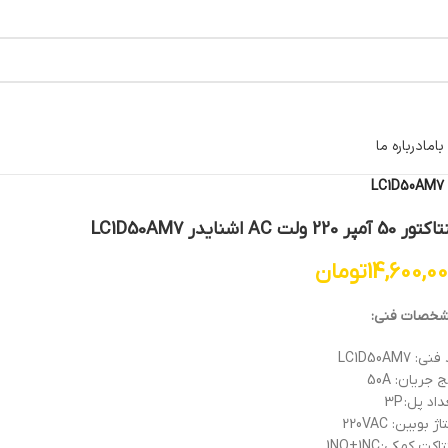
اما
درباره ما
50 آمپر 220 ولت AC اشنایدر LC1D50AM7
14,600,0
تومان
خصات فنی:
ی: LC1D50AM7
 جریان: 50A
اد پل: 3P
ژ بوبین: 220VAC
اکت کمکی: 1NO+1NC