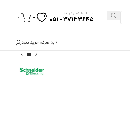
نیاز به راهنمایی دارید؟
0
0
37133645 - 051
% به صرفه خرید کنید