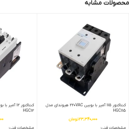
محصولات مشابه
کنتاکتور 115 آمپر با بوبین 220VAC هیوندای مدل
HGC12
HGC115
23,340,000
تومان
000
مشخصات فنی:
مشخصات فنی: