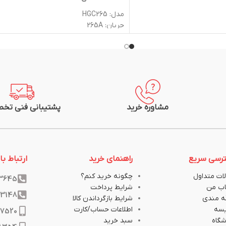
مدل: HGC265
جریان: 265A
تعداد پل: 3
توان: 147KW
ولتاژ ورودی: 690V
ولتاژ کاری بوبین: 220VAC
کنتاکت کمکی: 2NO+2NC
دمای کاری: °60+ تا °5-
جنس بدنه: پلی آمید
مشاوره خرید
پشتیبانی فنی تخ
رنگ بدنه: سفید
دارد اروپا
استاندارد: گواهی استاندارد اروپا
رسی سریع
راهنمای خرید
ارتباط با 
ات متداول
چگونه خرید کنم؟
33645
ب من
شرایط پرداخت
33148
ه مندی
شرایط بازگرداندن کالا
یسه
اطلاعات حساب/کارت
17520
گاه
سبد خرید