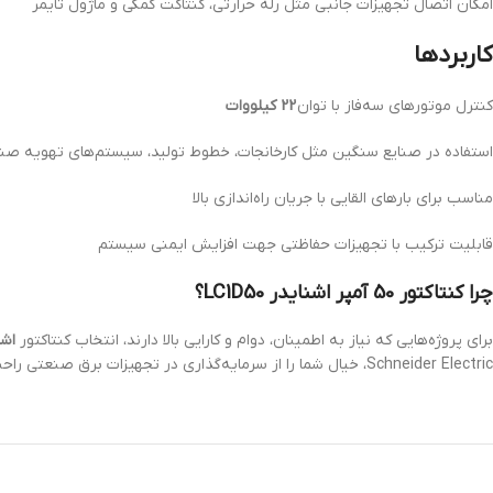
امکان اتصال تجهیزات جانبی مثل رله حرارتی، کنتاکت کمکی و ماژول تایمر
کاربردها
کنترل موتورهای سه‌فاز با توان
22 کیلووات
استفاده در صنایع سنگین مثل کارخانجات، خطوط تولید، سیستم‌های تهویه صن
مناسب برای بارهای القایی با جریان راه‌اندازی بالا
قابلیت ترکیب با تجهیزات حفاظتی جهت افزایش ایمنی سیستم
چرا کنتاکتور 50 آمپر اشنایدر LC1D50؟
برای پروژه‌هایی که نیاز به اطمینان، دوام و کارایی بالا دارند، انتخاب کنتاکتور
اشنای
Schneider Electric، خیال شما را از سرمایه‌گذاری در تجهیزات برق صنعتی راحت می‌کند.