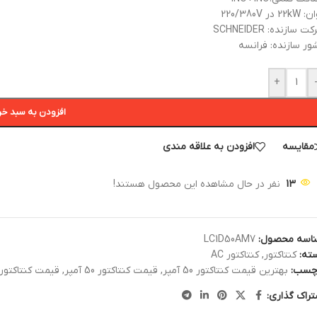
22 در 220/380V
ت سازنده: SCHNEIDER
ور سازنده: فرانسه
+
افزودن به سبد خر
مقایسه
افزودن به علاقه مندی
13
نفر در حال مشاهده این محصول هستند!
اسه محصول:
LC1D50AM7
ته:
کنتاکتور
,
کنتاکتور AC
چسب:
بهترین قیمت کنتاکتور 50 آمپر
,
قیمت کنتاکتور 50 آمپر
,
قیمت کنتاکتور d50 اشناید
تراک گذاری: