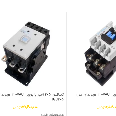
کنتاکتور 12 آمپر با بوبین 220VAC هیوندای مدل
کنتاکتور 265 آمپر با بوبی
HGC265
2,518,
تومان
57,400,000
تومان
مشخصات فنی: