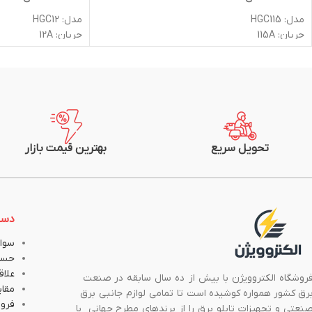
مدل: HGC115
مدل: HGC12
جریان: 115A
جریان: 12A
تعداد پل: 3
تعداد پل: 3
توان: 60KW
توان: 5.5KW
ولتاژ ورودی: 690V
ولتاژ ورودی: 690V
ولتاژ کاری بوبین: 220VAC
ولتاژ کاری بوبین: 220VAC
کنتاکت کمکی: 2NO+2NC
کنتاکت کمکی: 1NO
دمای کاری: °60+ تا °5-
دمای کاری: °60+ تا °5-
جنس بدنه: پلی آمید
جنس بدنه: پلی آمید
تحویل سریع
بهترین قیمت بازار
رنگ بدنه: سفید
رنگ بدنه: سفید
استاندارد: گواهی استاندارد اروپا
استاندارد: گواهی استان
دست
سوال
حسا
علاق
روشگاه الکتروویژن با بیش از ده سال سابقه در صنعت
مقا
رق کشور همواره کوشیده است تا تمامی لوازم جانبی برق
فروش
نعتی و تجهیزات تابلو برق را از برندهای مطرح جهانی با