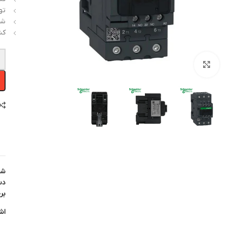
توان: kW
شرک
کش
-
بزرگنمایی تصویر
شن
دس
بر
اش