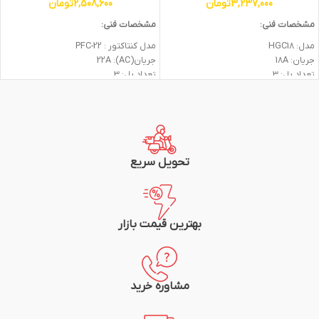
3,237,000
تومان
2,508,600
تومان
مشخصات فنی:
مشخصات فنی:
مدل: HGC18
مدل كنتاكتور : PFC-22
جریان: 18A
جریان(AC): 22A
تعداد پل: 3
تعداد پل: 3
توان: 7.5KW
ولتاژ بوبین(AC): 24V, 220V
ولتاژ ورودی: 690V
کنتاکت کمکی: 1NO+1NC
ولتاژ کاری بوبین: 220VAC
گارانتی: 2 سال
کنتاکت کمکی: 1NO
شرکت سازنده: پارس فانال
دمای کاری: °60+ تا °5-
جنس بدنه: پلی آمید
تحویل سریع
رنگ بدنه: سفید
استاندارد: گواهی استاندارد اروپا
بهترین قیمت بازار
مشاوره خرید