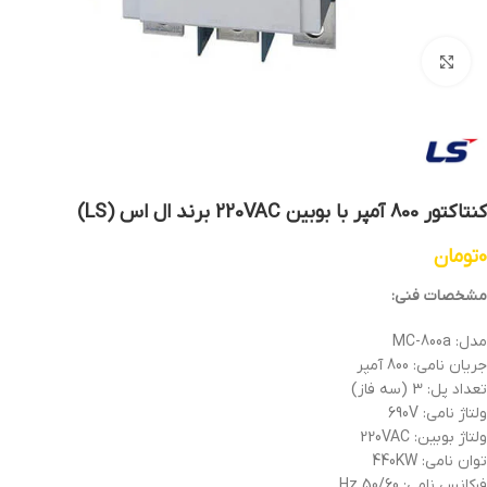
بزرگنمایی تصویر
کنتاکتور 800 آمپر با بوبین 220VAC برند ال اس (LS)
0
تومان
مشخصات فنی:
مدل: MC-800a
جریان نامی: 800 آمپر
تعداد پل: 3 (سه فاز)
ولتاژ نامی: 690V
ولتاژ بوبین: 220VAC
توان نامی: 440KW
فرکانس نامی: 50/60 Hz