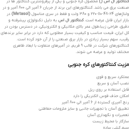
کنتاکتور ال اس ()
محصول کره جنوبی و یکی از پرفروشترین کنتاکتور ها در
صنعت برق می باشد. کنتاکتورهای این برند از جریان 6 آمپر الی 800 آمپر و در
ولتاژهای 24-48-110-220 و 380 ولت و فقط در سری متاسول
(Metasol)
در
بازار ایران قابل عرضه است.
کنتاکتور ال اس
به دلیل تکنولوژی پیشرفته و
دقیق، طراحی زیبا،طول عمر بالای مکانیکی و الکترونیکی، در دسترس بودن در
کل ایران، قیمت مناسب و کیفیت بسیار مطلوبی که دارد در برابر سایر برندهای
رقیب، سهم بسیار زیادی در بازار برق صنعتی را از آن خود کرده است.
کنتاکتورهای شرکت در فالب 9 فریم، در آمپرهای متفاوت با ابعاد ظاهری
مختلف تولید و عرضه می شوند.
مزیت کنتاکتورهای کره جنوبی
عملکرد سریع و قوی
نصب آسان و سریع
قابل استفاده بر روی ریل
امکان حذف قوس الکتریکی را دارد
رنج آمپری گسترده از 6 آمپر الی 800 آمپر
تطبیق آسان با تجهیزات جانبی و سایز ملزومات حفاظتی
تعمیرات و نگهداری آسان
سازگار با محیط زیست
سیم کشی ساده