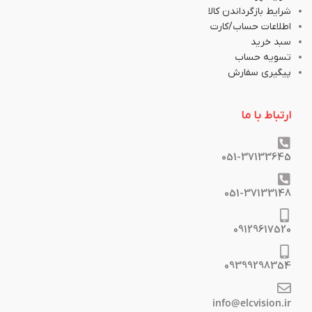
شرایط بازگرداندن کالا
اطلاعات حساب/کارت
سبد خرید
تسویه حساب
پیگیری سفارش
ارتباط با ما
051-37133645
051-37133148
09129617520
09399298354
info@elcvision.ir