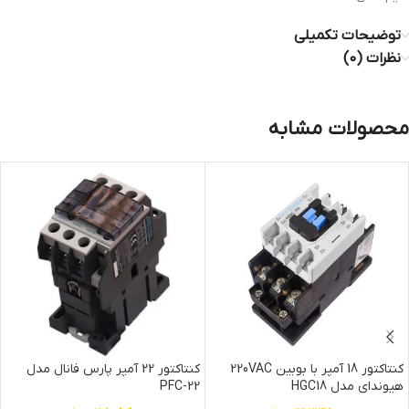
توضیحات تکمیلی
نظرات (0)
محصولات مشابه
کنتاکتور 18 آمپر با بوبین 220VAC
کنتاکتور 22 آمپر پارس فانال مدل
هیوندای مدل HGC18
PFC-22