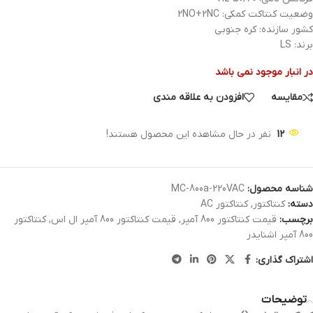
وضعیت کنتاکت کمکی: 2NO+2NC
کشور سازنده: کره جنوبی
برند: LS
در انبار موجود نمی باشد
مقایسه
افزودن به علاقه مندی
12
نفر در حال مشاهده این محصول هستند!
شناسه محصول:
MC-800a-220VAC
دسته:
کنتاکتور
,
کنتاکتور AC
برچسب:
قیمت کنتاکتور 800 آمپر
,
قیمت کنتاکتور 800 آمپر ال اس
,
کنتاکتور
800 آمپر اشنایدر
اشتراک گذاری:
توضیحات